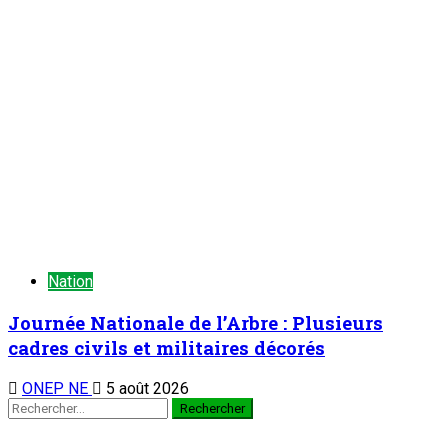
TENDANCE MAINTENANT
Chronique d’un entretien : Le Général Tiani a parlé…(4)
1
Chronique d’un entretien
Chronique d’un entretien : Le Général Tiani a
parlé…(4)
5 août 2026
Pose de la première pierre de la Caisse Militaire d’Epargne et
de Crédit (CMEC) : Promouvoir la culture financière et
améliorer les conditions de vie des militaires
2