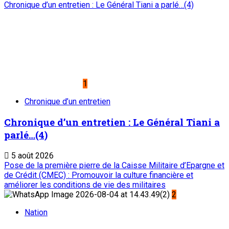
ONEP : OFFICE NATIONAL D’EDITION ET DE PRESSE
Etablissement Public à Caractère Industriel et Commercial
créé par Ordonnance N°89-26 du 8 décembre 1989
Place du Petit Marché | BP: 13 182 Niamey (R.
Niger)
20 73 34 86/87
onep@intnet.ne
Journaux et magazines
Le Sahel