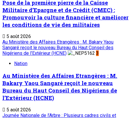
Sahel Dimanche
Sahel Mag
Abonnement
Service commercial : 20 73 22 43
Suivez-nous