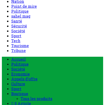
Nation
Point de mire
Politique
sahel mag
Santé
Sécurité
Société
Sport
Tech
Tourisme
Tribune
Accueil
Politique
Société
Economie
Appels d’offre
Culture
Sport
Boutique
Tous les produits
0 Article