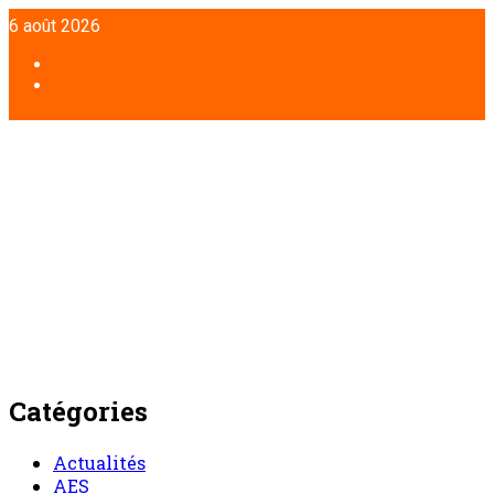
Aller
6 août 2026
au
contenu
Facebook
Twitter
Catégories
Actualités
AES