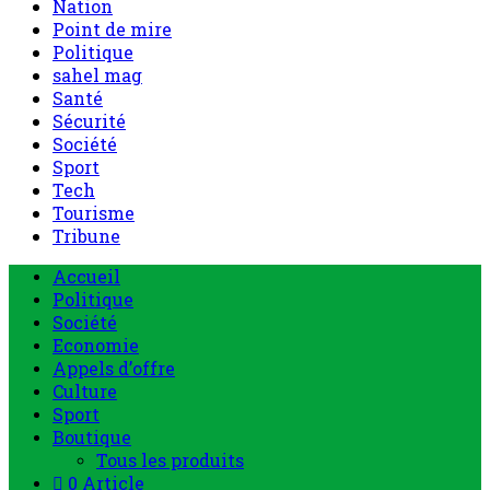
Nation
Point de mire
Politique
sahel mag
Santé
Sécurité
Société
Sport
Tech
Tourisme
Tribune
Accueil
Politique
Société
Economie
Appels d’offre
Culture
Sport
Boutique
Tous les produits
0 Article