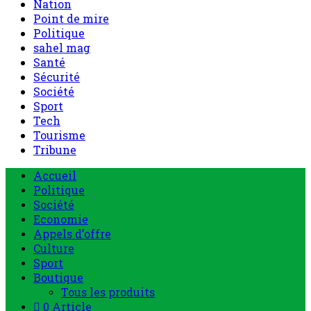
Nation
Point de mire
Politique
sahel mag
Santé
Sécurité
Société
Sport
Tech
Tourisme
Tribune
Accueil
Politique
Société
Economie
Appels d’offre
Culture
Sport
Boutique
Tous les produits
0 Article