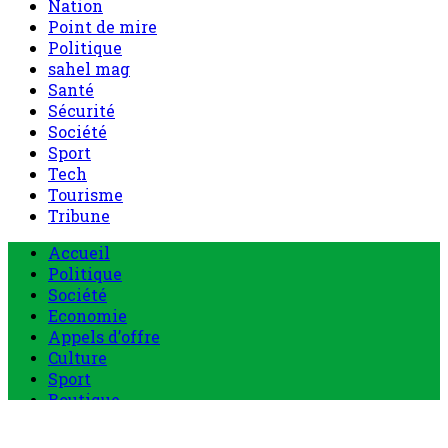
Nation
Point de mire
Politique
sahel mag
Santé
Sécurité
Société
Sport
Tech
Tourisme
Tribune
Accueil
Politique
Société
Economie
Appels d’offre
Culture
Sport
Boutique
Tous les produits
0 Article