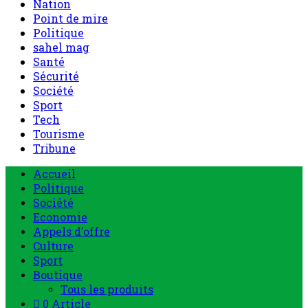
Nation
Point de mire
Politique
sahel mag
Santé
Sécurité
Société
Sport
Tech
Tourisme
Tribune
Accueil
Politique
Société
Economie
Appels d’offre
Culture
Sport
Boutique
Tous les produits
0 Article