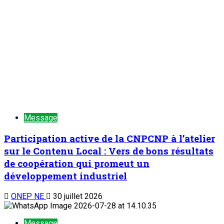
Message
Participation active de la CNPCNP à l’atelier
sur le Contenu Local : Vers de bons résultats
de coopération qui promeut un
développement industriel
ONEP NE
30 juillet 2026
Message
Approfondissement de la Coopération Locale
et Promotion conjointe du Développement
industriel : WAPCO Niger participe à l’atelier
sur la mise en œuvre des contenus locaux de
l’industrie pétrolière nigérienne
ONEP NE
29 juillet 2026