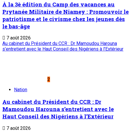
A PROPOS DE L'ONEP
ONEP : OFFICE NATIONAL D’EDITION ET DE PRESSE
Etablissement Public à Caractère Industriel et Commercial
créé par Ordonnance N°89-26 du 8 décembre 1989
Place du Petit Marché | BP: 13 182 Niamey (R.
Niger)
20 73 34 86/87
onep@intnet.ne
Journaux et magazines