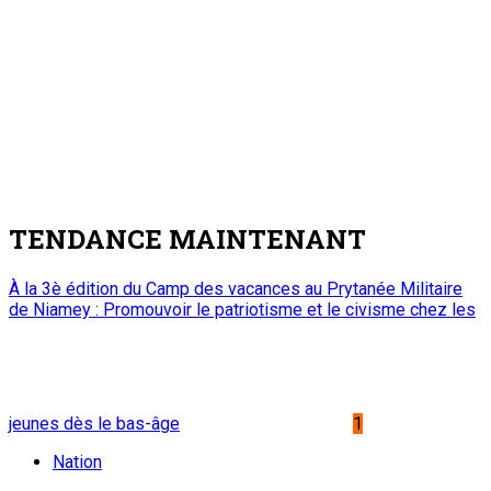
Malbaza
4
Nation
Visite de travail du ministre du Commerce et
de l’Industrie dans la région de Tahoua : M.
Abdoulaye Seydou inspecte les usines de fer
à béton et de ciment de Badaguichiri et de
Malbaza
7 août 2026
Editorial : Une clarification qui s’impose
5
Edito
Editorial : Une clarification qui s’impose
7 août 2026