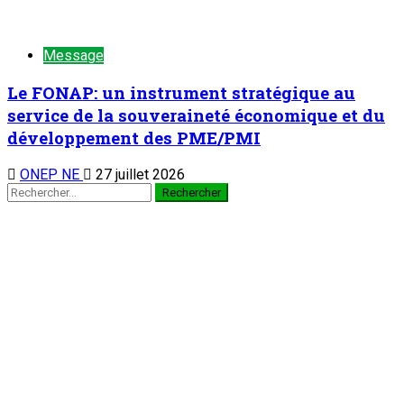
jeunes dès le bas-âge
1
Nation
À la 3è édition du Camp des vacances au
Prytanée Militaire de Niamey : Promouvoir le
patriotisme et le civisme chez les jeunes dès
le bas-âge
7 août 2026
Au cabinet du Président du CCR : Dr Mamoudou Harouna
s’entretient avec le Haut Conseil des Nigériens à l’Extérieur
2
Nation
Au cabinet du Président du CCR : Dr