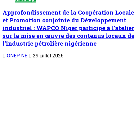
Message
Le FONAP: un instrument stratégique au
service de la souveraineté économique et du
développement des PME/PMI
ONEP NE
27 juillet 2026
TENDANCE MAINTENANT
À la 3è édition du Camp des vacances au Prytanée Militaire
de Niamey : Promouvoir le patriotisme et le civisme chez les