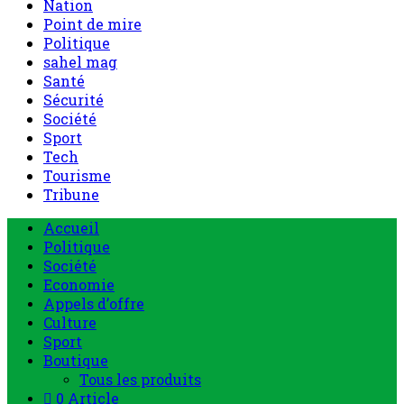
Nation
Point de mire
Politique
sahel mag
Santé
Sécurité
Société
Sport
Tech
Tourisme
Tribune
Accueil
Politique
Société
Economie
Appels d’offre
Culture
Sport
Boutique
Tous les produits
0 Article