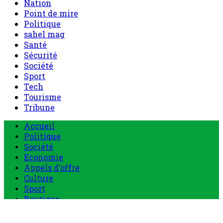
Nation
Point de mire
Politique
sahel mag
Santé
Sécurité
Société
Sport
Tech
Tourisme
Tribune
Menu
Accueil
principal
Politique
Société
Economie
Appels d’offre
Culture
Sport
Boutique
Tous les produits
0 Article