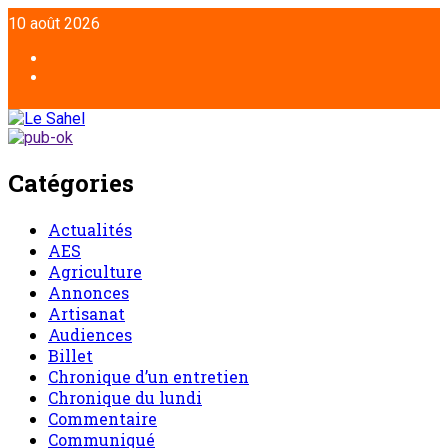
Aller
10 août 2026
au
contenu
Facebook
Twitter
Catégories
Actualités
AES
Agriculture
Annonces
Artisanat
Audiences
Billet
Chronique d’un entretien
Chronique du lundi
Commentaire
Communiqué