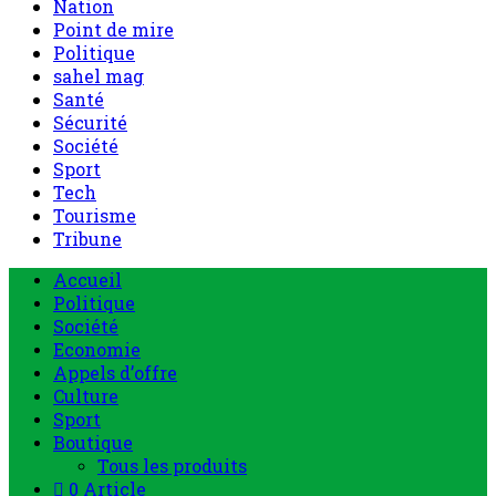
Nation
Point de mire
Politique
sahel mag
Santé
Sécurité
Société
Sport
Tech
Tourisme
Tribune
Accueil
Politique
Société
Economie
Appels d’offre
Culture
Sport
Boutique
Tous les produits
0 Article