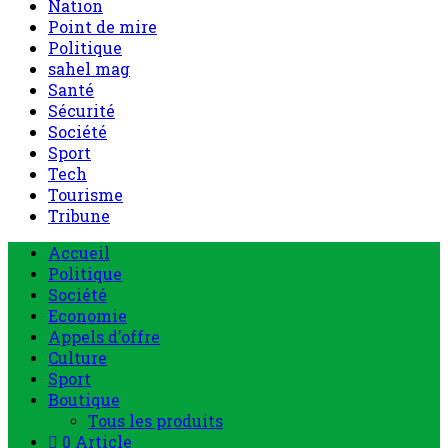
Nation
Point de mire
Politique
sahel mag
Santé
Sécurité
Société
Sport
Tech
Tourisme
Tribune
Accueil
Politique
Société
Economie
Appels d’offre
Culture
Sport
Boutique
Tous les produits
0 Article