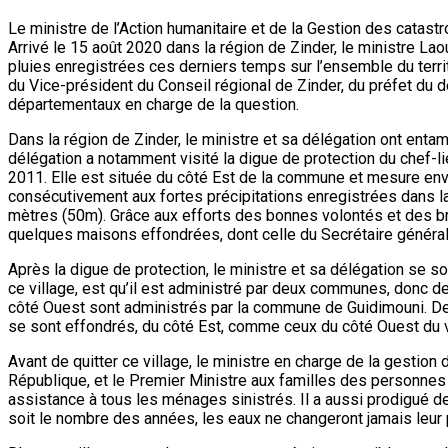
Le ministre de l’Action humanitaire et de la Gestion des catast
Arrivé le 15 août 2020 dans la région de Zinder, le ministre L
pluies enregistrées ces derniers temps sur l’ensemble du terri
du Vice-président du Conseil régional de Zinder, du préfet d
départementaux en charge de la question.
Dans la région de Zinder, le ministre et sa délégation ont enta
délégation a notamment visité la digue de protection du chef-l
2011. Elle est située du côté Est de la commune et mesure env
consécutivement aux fortes précipitations enregistrées dans la
mètres (50m). Grâce aux efforts des bonnes volontés et des br
quelques maisons effondrées, dont celle du Secrétaire général 
Après la digue de protection, le ministre et sa délégation se 
ce village, est qu’il est administré par deux communes, donc 
côté Ouest sont administrés par la commune de Guidimouni. De m
se sont effondrés, du côté Est, comme ceux du côté Ouest du v
Avant de quitter ce village, le ministre en charge de la gesti
République, et le Premier Ministre aux familles des personnes
assistance à tous les ménages sinistrés. Il a aussi prodigué des 
soit le nombre des années, les eaux ne changeront jamais leur p