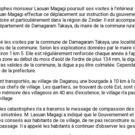
rophes monsieur Laouan Magagi poursuit ses visites à l’intérieur 
aouan Magagi effectue ce déplacement sur instruction du gouvern
toire et particulièrement dans la région de Zinder. Il est accom
u département de Damagaram Takaya, du maire de la commune rura
mé les visites par la commune de Damagaram Takaya, une localité 
ieu de la commune. Selon les explications données par le maire d
iron 1 km 5. Elle est régulièrement renforcée chaque année à l’
 zone au début du mois d’août de l’ordre de plus 134 mm, la digue
as valides de la commune, la digue a pu être colmatée. Cependa
de la préfecture.
sont transportés, au village de Daganou, une bourgade à 10 km à 
deux chefs de village. Les quartiers, se trouvant du coté Est, 
émoire des villageois en 40 ans d’existence, le village n’a pas 
illage.
on des catastrophes n’a a transmis le message de compassion des
 sinistrées. M. Laouan Magagi a indiqué que le Gouvernement et 
conseils aux habitants de ce village, de ne pas reconstruire sur le
assage. Il a appelé les habitants à continuer d’observer les gest