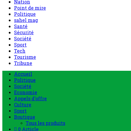
Nation
Point de mire
Politique
sahel mag
Santé
Sécurité
Société
Sport
Tech
Tourisme
Tribune
Accueil
Politique
Société
Economie
Appels d’offre
Culture
Sport
Boutique
Tous les produits
0 Article