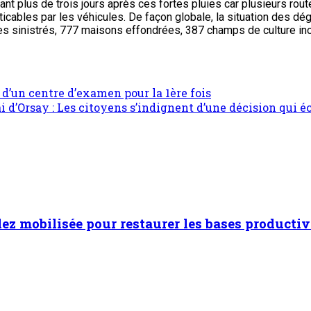
nt plus de trois jours après ces fortes pluies car plusieurs rou
cables par les véhicules. De façon globale, la situation des dé
 sinistrés, 777 maisons effondrées, 387 champs de culture ino
d’un centre d’examen pour la 1ère fois
i d’Orsay : Les citoyens s’indignent d’une décision qui 
dez mobilisée pour restaurer les bases productiv