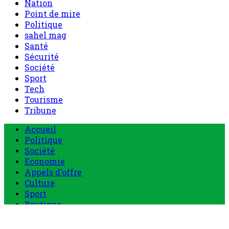
Nation
Point de mire
Politique
sahel mag
Santé
Sécurité
Société
Sport
Tech
Tourisme
Tribune
Accueil
Politique
Société
Economie
Appels d’offre
Culture
Sport
Boutique
Tous les produits
0 Article