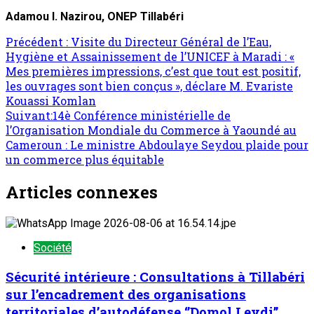
Adamou I. Nazirou, ONEP Tillabéri
Précédent :
Visite du Directeur Général de l’Eau,
Hygiène et Assainissement de l’UNICEF à Maradi : «
Mes premières impressions, c’est que tout est positif,
les ouvrages sont bien conçus », déclare M. Evariste
Kouassi Komlan
Suivant:
14è Conférence ministérielle de
l’Organisation Mondiale du Commerce à Yaoundé au
Cameroun : Le ministre Abdoulaye Seydou plaide pour
un commerce plus équitable
Articles connexes
Société
Sécurité intérieure : Consultations à Tillabéri
sur l’encadrement des organisations
territoriales d’autodéfense ‘’Domol Leydi’’