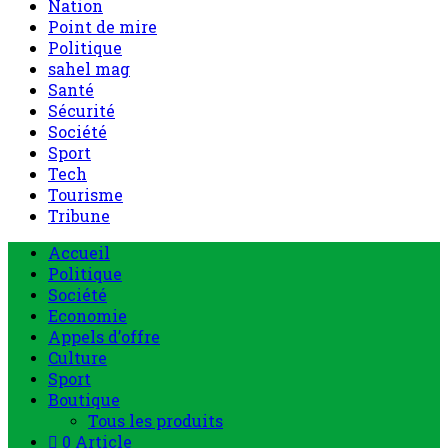
Nation
Point de mire
Politique
sahel mag
Santé
Sécurité
Société
Sport
Tech
Tourisme
Tribune
Accueil
Politique
Société
Economie
Appels d’offre
Culture
Sport
Boutique
Tous les produits
0 Article