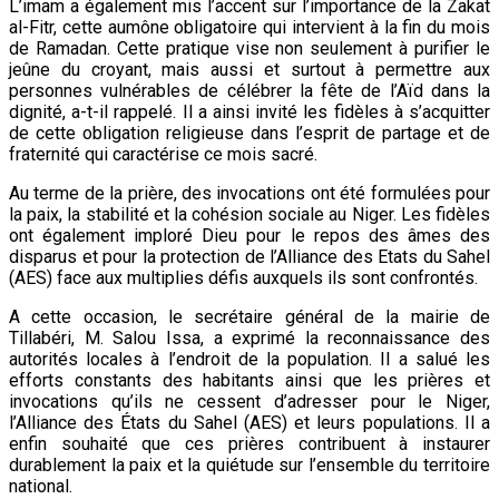
L’imam a également mis l’accent sur l’importance de la Zakat
al-Fitr, cette aumône obligatoire qui intervient à la fin du mois
de Ramadan. Cette pratique vise non seulement à purifier le
jeûne du croyant, mais aussi et surtout à permettre aux
personnes vulnérables de célébrer la fête de l’Aïd dans la
dignité, a-t-il rappelé. Il a ainsi invité les fidèles à s’acquitter
de cette obligation religieuse dans l’esprit de partage et de
fraternité qui caractérise ce mois sacré.
Au terme de la prière, des invocations ont été formulées pour
la paix, la stabilité et la cohésion sociale au Niger. Les fidèles
ont également imploré Dieu pour le repos des âmes des
disparus et pour la protection de l’Alliance des Etats du Sahel
(AES) face aux multiplies défis auxquels ils sont confrontés.
A cette occasion, le secrétaire général de la mairie de
Tillabéri, M. Salou Issa, a exprimé la reconnaissance des
autorités locales à l’endroit de la population. Il a salué les
efforts constants des habitants ainsi que les prières et
invocations qu’ils ne cessent d’adresser pour le Niger,
l’Alliance des États du Sahel (AES) et leurs populations. Il a
enfin souhaité que ces prières contribuent à instaurer
durablement la paix et la quiétude sur l’ensemble du territoire
national.