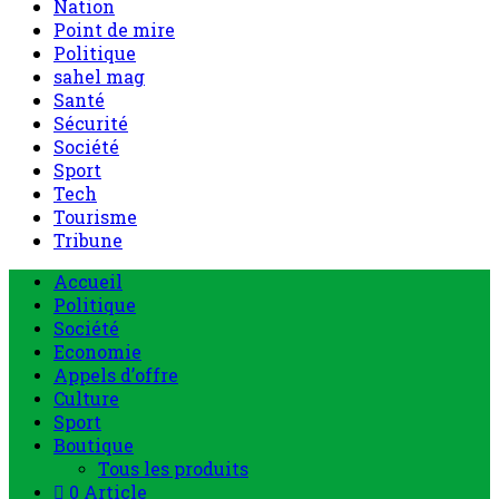
Nation
Point de mire
Politique
sahel mag
Santé
Sécurité
Société
Sport
Tech
Tourisme
Tribune
Accueil
Politique
Société
Economie
Appels d’offre
Culture
Sport
Boutique
Tous les produits
0 Article