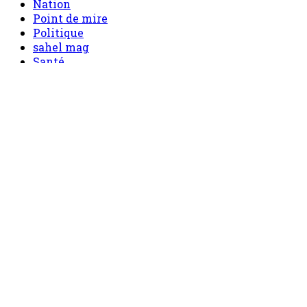
Nation
Point de mire
Politique
sahel mag
Santé
Sécurité
Société
Sport
Tech
Tourisme
Tribune
Accueil
Politique
Société
Economie
Appels d’offre
Culture
Sport
Boutique
Tous les produits
0 Article