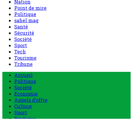
Nation
Point de mire
Politique
sahel mag
Santé
Sécurité
Société
Sport
Tech
Tourisme
Tribune
Accueil
Politique
Société
Economie
Appels d’offre
Culture
Sport
Boutique
Tous les produits
0 Article