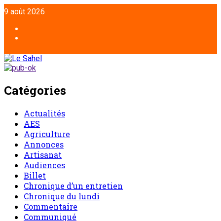
Aller
9 août 2026
au
contenu
Facebook
Twitter
Catégories
Actualités
AES
Agriculture
Annonces
Artisanat
Audiences
Billet
Chronique d’un entretien
Chronique du lundi
Commentaire
Communiqué