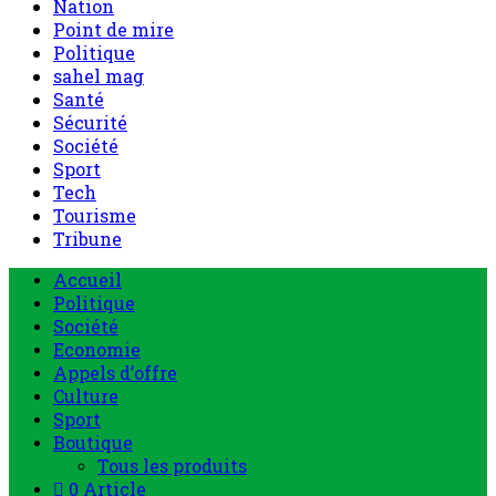
Nation
Point de mire
Politique
sahel mag
Santé
Sécurité
Société
Sport
Tech
Tourisme
Tribune
Menu
Accueil
principal
Politique
Société
Economie
Appels d’offre
Culture
Sport
Boutique
Tous les produits
0 Article