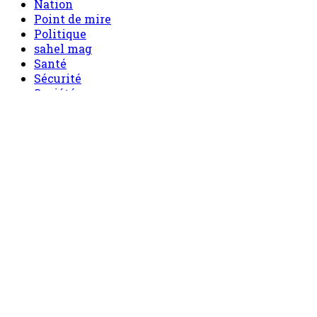
Nation
Point de mire
Politique
sahel mag
Santé
Sécurité
Société
Sport
Tech
Tourisme
Tribune
Accueil
Politique
Société
Economie
Appels d’offre
Culture
Sport
Boutique
Tous les produits
0 Article