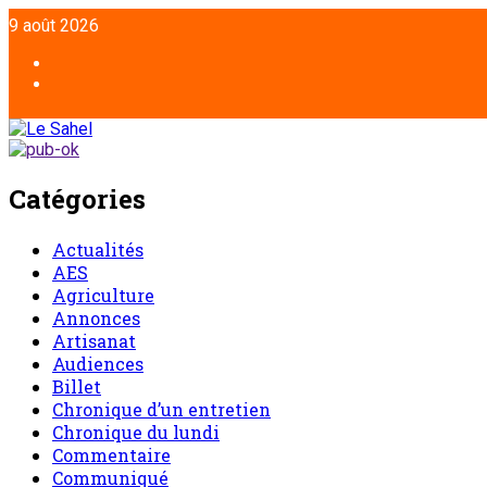
Aller
9 août 2026
au
contenu
Facebook
Twitter
Catégories
Actualités
AES
Agriculture
Annonces
Artisanat
Audiences
Billet
Chronique d’un entretien
Chronique du lundi
Commentaire
Communiqué