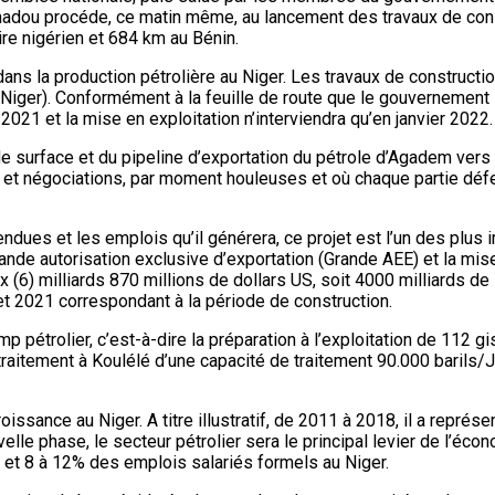
dou procéde, ce matin même, au lancement des travaux de constru
ire nigérien et 684 km au Bénin.
ans la production pétrolière au Niger. Les travaux de constructi
r). Conformément à la feuille de route que le gouvernement s’e
21 et la mise en exploitation n’interviendra qu’en janvier 2022.
e surface et du pipeline d’exportation du pétrole d’Agadem vers 
 et négociations, par moment houleuses et où chaque partie défe
endues et les emplois qu’il générera, ce projet est l’un des plus
rande autorisation exclusive d’exportation (Grande AEE) et la m
x (6) milliards 870 millions de dollars US, soit 4000 milliards de
t 2021 correspondant à la période de construction.
trolier, c’est-à-dire la préparation à l’exploitation de 112 gis
 traitement à Koulélé d’une capacité de traitement 90.000 barils/
 croissance au Niger. A titre illustratif, de 2011 à 2018, il a re
le phase, le secteur pétrolier sera le principal levier de l’écono
 et 8 à 12% des emplois salariés formels au Niger.