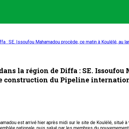
iffa : SE. Issoufou Mahamadou procède, ce matin à Koulélé, au la
 dans la région de Diffa : SE. Issouf
e construction du Pipeline internati
hamadou est arrivé hier après midi sur le site de Koulélé, situé
l’Assemblée nationale, puis salué par les membres du gouvernemen