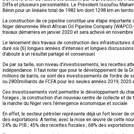
Diffa et plusieurs personnalités. Le Président Issoufou Mahama
Bénin pour un linéaire total de 1982 km dont 1298 km en territo
La construction de ce pipeline constitue une étape importante d
Niger dénommée West African Oil Pipeline Company (WAPCO-Nige
travaux démarrera en janvier 2020 et sera achevé en novembre 20
Le lancement des travaux de construction des infrastructures d
duré six (6) longues années d’intenses et longues discussions
d’aboutir à un résultat partagé et consensuel.
De par sa taille, son niveau d’investissements, les recettes att
indépendance. Il faut noter que pour le développement de la G
millions de barils, ce sont des investissements de l’ordre de si
ou 2800milliards de FCFA pour les seules années 2019, 2020 e
Ces investissements vont permettre le développement du champ pé
forages ; la construction d’un nouveau centre de collecte et de
la marche du Niger vers l’émergence économique et sociale.
En effet, le secteur pétrolier représente déjà un fort levier de
des exportations. A terme, avec la mise en œuvre de cette nouvel
24% du PIB ; 45% des recettes fiscales ; 68% des exportations