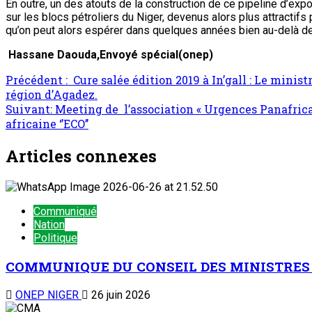
En outre, un des atouts de la construction de ce pipeline d’exp
sur les blocs pétroliers du Niger, devenus alors plus attractifs
qu’on peut alors espérer dans quelques années bien au-delà de
Hassane Daouda,Envoyé spécial(onep)
Navigation
Précédent :
Cure salée édition 2019 à In’gall : Le minis
région d’Agadez.
d’article
Suivant:
Meeting de l’association « Urgences Panafrican
africaine ‘’ECO’’
Articles connexes
Communiqué
Nation
Politique
COMMUNIQUE DU CONSEIL DES MINISTRES D
ONEP NIGER
26 juin 2026