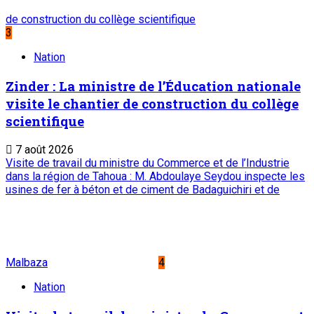
Edito
Editorial : Une clarification qui s’impose
7 août 2026
A PROPOS DE L'ONEP
ONEP : OFFICE NATIONAL D’EDITION ET DE PRESSE
Etablissement Public à Caractère Industriel et
Commercial
créé par Ordonnance N°89-26 du 8 décembre 1989
Place du Petit Marché | BP: 13 182 Niamey (R.
Niger)
20 73 34 86/87
onep@intnet.ne