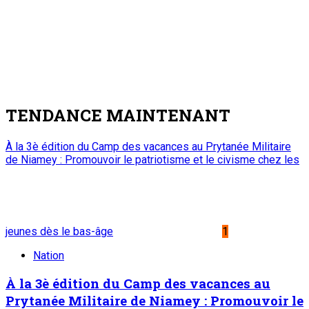
s’entretient avec le Haut Conseil des Nigériens à l’Extérieur
2
Nation
Au cabinet du Président du CCR : Dr
Mamoudou Harouna s’entretient avec le
Haut Conseil des Nigériens à l’Extérieur
7 août 2026
Zinder : La ministre de l’Éducation nationale visite le chantier
de construction du collège scientifique
3
Nation
Zinder : La ministre de l’Éducation nationale
visite le chantier de construction du collège
scientifique