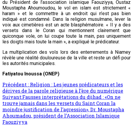
du Président de l’association islamique Faouziyya, Oustaz
Moustapha Ahoumoudou, le vol en islam est strictement «
haram » et le commettre à un endroit qui n’est pas bien
indiqué est condamné. Dans la religion musulmane, lever la
voix aux cimetières est un acte blasphématoire. « Il y a des
versets dans le Coran qui mentionnent clairement que
quiconque vole, on lui coupe toute la main, pas uniquement
les doigts mais toute la main », a expliqué le prédicateur.
La multiplication des vols lors des enterrements à Niamey
révèle une réalité douloureuse de la ville et reste un défi pour
les autorités municipales.
Fatiyatou Inoussa (ONEP)
Précédent :
Religion : Les jeunes prédicateurs et les
dérives de la parole religieuse à l’ère du numérique
Suivant:
Fausses interprétations du djihad : «On ne
trouve jamais dans les versets du Saint Coran la
moindre justification de l’agression», Dr. Moustapha
Ahoumadou, président de l’Association Islamique
Faouziyya