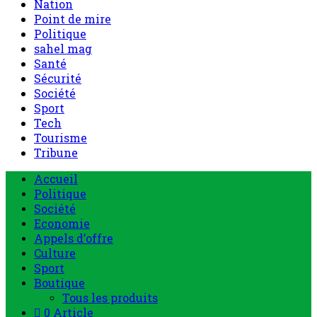
Nation
Point de mire
Politique
sahel mag
Santé
Sécurité
Société
Sport
Tech
Tourisme
Tribune
Accueil
Politique
Société
Economie
Appels d’offre
Culture
Sport
Boutique
Tous les produits
0 Article