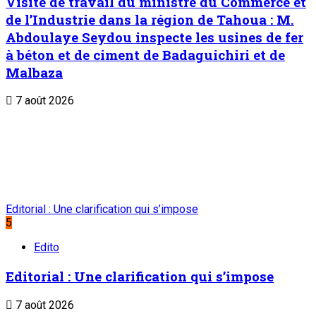
Journaux et magazines
Le Sahel
Sahel Dimanche
Sahel Mag
Abonnement
Service commercial : 20 73 22 43