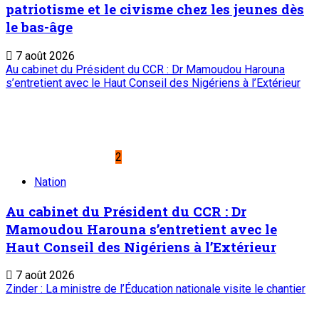
7 août 2026
Visite de travail du ministre du Commerce et de l’Industrie
dans la région de Tahoua : M. Abdoulaye Seydou inspecte les
usines de fer à béton et de ciment de Badaguichiri et de
Malbaza
4
Nation
Visite de travail du ministre du Commerce et
de l’Industrie dans la région de Tahoua : M.
Abdoulaye Seydou inspecte les usines de fer
à béton et de ciment de Badaguichiri et de
Malbaza
7 août 2026
Editorial : Une clarification qui s’impose
5