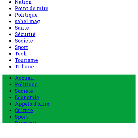
Nation
Point de mire
Politique
sahel mag
Santé
Sécurité
Société
Sport
Tech
Tourisme
Tribune
Menu
Accueil
principal
Politique
Société
Economie
Appels d’offre
Culture
Sport
Boutique
Tous les produits
0 Article