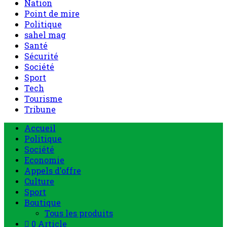
Nation
Point de mire
Politique
sahel mag
Santé
Sécurité
Société
Sport
Tech
Tourisme
Tribune
Accueil
Politique
Société
Economie
Appels d’offre
Culture
Sport
Boutique
Tous les produits
0 Article