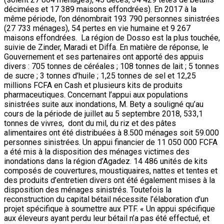
décimées et 17 389 maisons effondrées). En 2017 à la
même période, l’on dénombrait 193 790 personnes sinistrées
(27 733 ménages), 54 pertes en vie humaine et 9 267
maisons effondrées. La région de Dosso est la plus touchée,
suivie de Zinder, Maradi et Diffa. En matière de réponse, le
Gouvernement et ses partenaires ont apporté des appuis
divers : 705 tonnes de céréales ; 108 tonnes de lait ; 5 tonnes
de sucre ; 3 tonnes d’huile ; 1,25 tonnes de sel et 12,25
millions FCFA en Cash et plusieurs kits de produits
pharmaceutiques. Concernant l’appui aux populations
sinistrées suite aux inondations, M. Bety a souligné qu’au
cours de la période de juillet au 5 septembre 2018, 533,1
tonnes de vivres, dont du mil, du riz et des pâtes
alimentaires ont été distribuées à 8.500 ménages soit 59.000
personnes sinistrées. Un appui financier de 11 050 000 FCFA
a été mis à la disposition des ménages victimes des
inondations dans la région d’Agadez. 14 486 unités de kits
composés de couvertures, moustiquaires, nattes et tentes et
des produits d’entretien divers ont été également mises à la
disposition des ménages sinistrés. Toutefois la
reconstruction du capital bétail nécessite l’élaboration d’un
projet spécifique à soumettre aux PTF. « Un appui spécifique
aux éleveurs ayant perdu leur bétail n’a pas été effectué, et