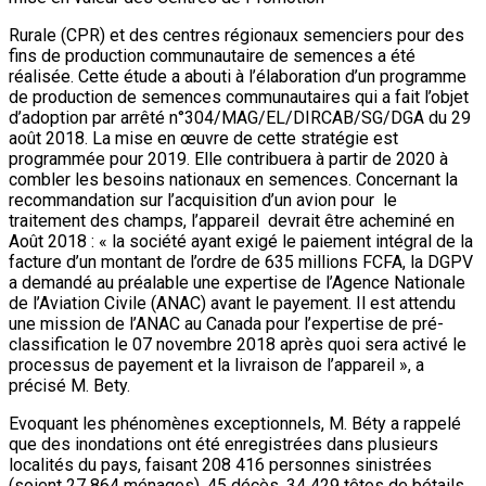
Rurale (CPR) et des centres régionaux semenciers pour des
fins de production communautaire de semences a été
réalisée. Cette étude a abouti à l’élaboration d’un programme
de production de semences communautaires qui a fait l’objet
d’adoption par arrêté n°304/MAG/EL/DIRCAB/SG/DGA du 29
août 2018. La mise en œuvre de cette stratégie est
programmée pour 2019. Elle contribuera à partir de 2020 à
combler les besoins nationaux en semences. Concernant la
recommandation sur l’acquisition d’un avion pour le
traitement des champs, l’appareil devrait être acheminé en
Août 2018 : « la société ayant exigé le paiement intégral de la
facture d’un montant de l’ordre de 635 millions FCFA, la DGPV
a demandé au préalable une expertise de l’Agence Nationale
de l’Aviation Civile (ANAC) avant le payement. Il est attendu
une mission de l’ANAC au Canada pour l’expertise de pré-
classification le 07 novembre 2018 après quoi sera activé le
processus de payement et la livraison de l’appareil », a
précisé M. Bety.
Evoquant les phénomènes exceptionnels, M. Béty a rappelé
que des inondations ont été enregistrées dans plusieurs
localités du pays, faisant 208 416 personnes sinistrées
(soient 27 864 ménages), 45 décès, 34 429 têtes de bétails