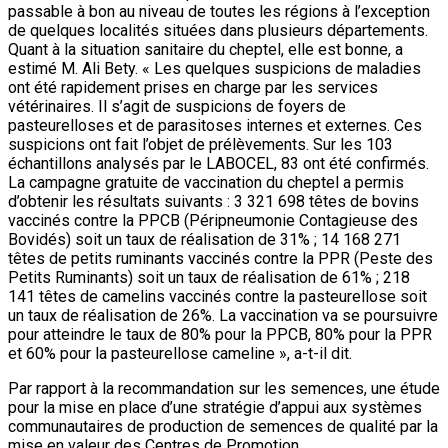
passable à bon au niveau de toutes les régions à l’exception
de quelques localités situées dans plusieurs départements.
Quant à la situation sanitaire du cheptel, elle est bonne, a
estimé M. Ali Bety. « Les quelques suspicions de maladies
ont été rapidement prises en charge par les services
vétérinaires. Il s’agit de suspicions de foyers de
pasteurelloses et de parasitoses internes et externes. Ces
suspicions ont fait l’objet de prélèvements. Sur les 103
échantillons analysés par le LABOCEL, 83 ont été confirmés.
La campagne gratuite de vaccination du cheptel a permis
d’obtenir les résultats suivants : 3 321 698 têtes de bovins
vaccinés contre la PPCB (Péripneumonie Contagieuse des
Bovidés) soit un taux de réalisation de 31% ; 14 168 271
têtes de petits ruminants vaccinés contre la PPR (Peste des
Petits Ruminants) soit un taux de réalisation de 61% ; 218
141 têtes de camelins vaccinés contre la pasteurellose soit
un taux de réalisation de 26%. La vaccination va se poursuivre
pour atteindre le taux de 80% pour la PPCB, 80% pour la PPR
et 60% pour la pasteurellose cameline », a-t-il dit.
Par rapport à la recommandation sur les semences, une étude
pour la mise en place d’une stratégie d’appui aux systèmes
communautaires de production de semences de qualité par la
mise en valeur des Centres de Promotion