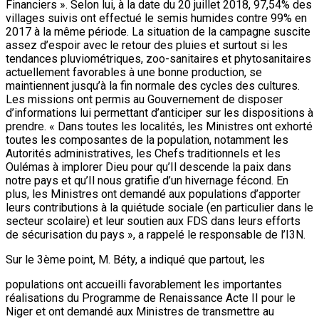
Financiers ». Selon lui, à la date du 20 juillet 2018, 97,54% des
villages suivis ont effectué le semis humides contre 99% en
2017 à la même période. La situation de la campagne suscite
assez d’espoir avec le retour des pluies et surtout si les
tendances pluviométriques, zoo-sanitaires et phytosanitaires
actuellement favorables à une bonne production, se
maintiennent jusqu’à la fin normale des cycles des cultures.
Les missions ont permis au Gouvernement de disposer
d’informations lui permettant d’anticiper sur les dispositions à
prendre. « Dans toutes les localités, les Ministres ont exhorté
toutes les composantes de la population, notamment les
Autorités administratives, les Chefs traditionnels et les
Oulémas à implorer Dieu pour qu’Il descende la paix dans
notre pays et qu’Il nous gratifie d’un hivernage fécond. En
plus, les Ministres ont demandé aux populations d’apporter
leurs contributions à la quiétude sociale (en particulier dans le
secteur scolaire) et leur soutien aux FDS dans leurs efforts
de sécurisation du pays », a rappelé le responsable de l’I3N.
Sur le 3ème point, M. Béty, a indiqué que partout, les
populations ont accueilli favorablement les importantes
réalisations du Programme de Renaissance Acte II pour le
Niger et ont demandé aux Ministres de transmettre au