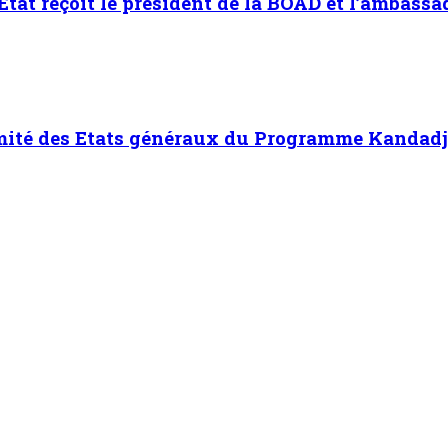
’Etat reçoit le président de la BOAD et l’ambass
omité des Etats généraux du Programme Kandadji
 Niamey : Promouvoir le patriotisme et le civisme chez les jeun