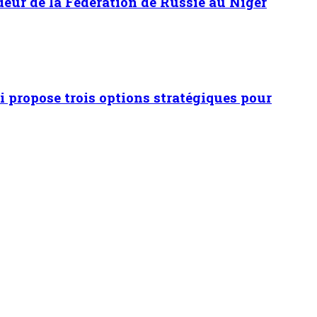
adeur de la Fédération de Russie au Niger
 propose trois options stratégiques pour
es dès le bas-âge
1