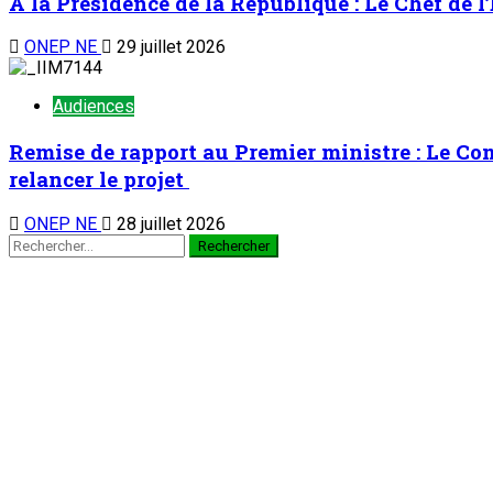
A la Présidence de la République : Le Chef de l
ONEP NE
29 juillet 2026
Audiences
Remise de rapport au Premier ministre : Le C
relancer le projet
ONEP NE
28 juillet 2026
TENDANCE MAINTENANT
À la 3è édition du Camp des vacances au Prytanée Militaire de
Nation