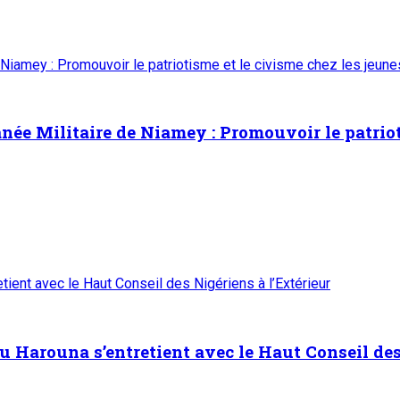
e l’Industrie dans la région de Tahoua : M. Abd
aza
5