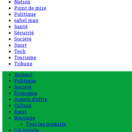
Nation
Point de mire
Politique
sahel mag
Santé
Sécurité
Société
Sport
Tech
Tourisme
Tribune
Accueil
Politique
Société
Economie
Appels d’offre
Culture
Sport
Boutique
Tous les produits
0 Article