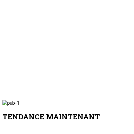
À la 3è édition du Camp des vacances au Prytan
âge
7 août 2026
Au cabinet du Président du CCR : Dr Mamoudou Harouna s’entret
Nation
Au cabinet du Président du CCR : Dr Mamoudou 
7 août 2026
Zinder : La ministre de l’Éducation nationale visite le chantier 
Nation
Zinder : La ministre de l’Éducation nationale v
7 août 2026
Visite de travail du ministre du Commerce et de l’Industrie da