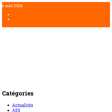
Aller
6 août 2026
au
contenu
Facebook
Twitter
Catégories
Actualités
AES