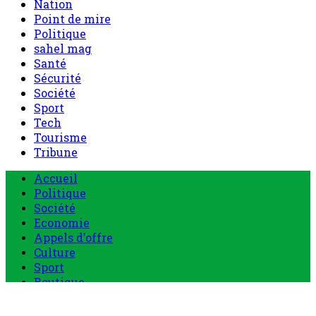
Nation
Point de mire
Politique
sahel mag
Santé
Sécurité
Société
Sport
Tech
Tourisme
Tribune
Menu
Accueil
principal
Politique
Société
Economie
Appels d’offre
Culture
Sport
Boutique
Tous les produits
0 Article