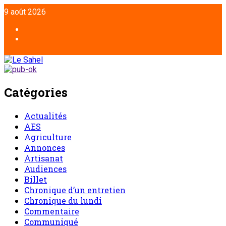
Aller
9 août 2026
au
contenu
Facebook
Twitter
Catégories
Actualités
AES
Agriculture
Annonces
Artisanat
Audiences
Billet
Chronique d’un entretien
Chronique du lundi
Commentaire
Communiqué