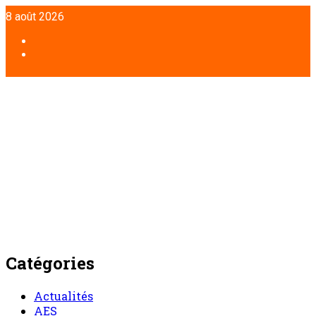
Aller
8 août 2026
au
contenu
Facebook
Twitter
Catégories
Actualités
AES