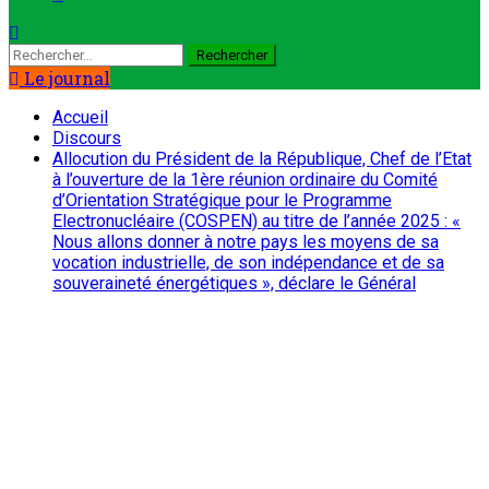
Rechercher :
Le journal
Accueil
Discours
Allocution du Président de la République, Chef de l’Etat
à l’ouverture de la 1ère réunion ordinaire du Comité
d’Orientation Stratégique pour le Programme
Electronucléaire (COSPEN) au titre de l’année 2025 : «
Nous allons donner à notre pays les moyens de sa
vocation industrielle, de son indépendance et de sa
souveraineté énergétiques », déclare le Général
d’Armée Abdourahamane Tiani
Discours
Nation
Allocution du Président de la
République, Chef de l’Etat à
l’ouverture de la 1ère réunion