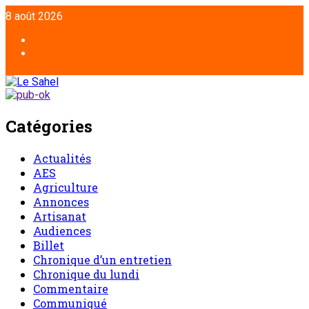
Aller
8 août 2026
au
contenu
Facebook
Twitter
Catégories
Actualités
AES
Agriculture
Annonces
Artisanat
Audiences
Billet
Chronique d’un entretien
Chronique du lundi
Commentaire
Communiqué