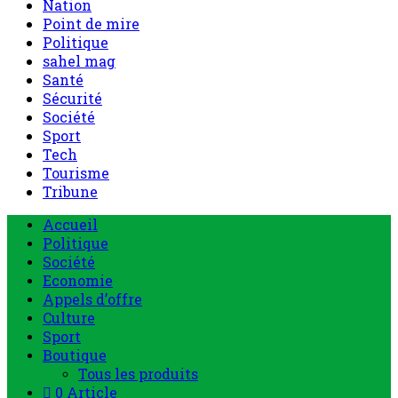
Nation
Point de mire
Politique
sahel mag
Santé
Sécurité
Société
Sport
Tech
Tourisme
Tribune
Menu
Accueil
principal
Politique
Société
Economie
Appels d’offre
Culture
Sport
Boutique
Tous les produits
0 Article