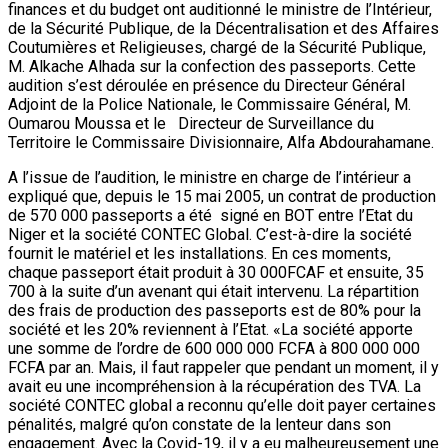
finances et du budget ont auditionné le ministre de l’Intérieur,
de la Sécurité Publique, de la Décentralisation et des Affaires
Coutumières et Religieuses, chargé de la Sécurité Publique,
M. Alkache Alhada sur la confection des passeports. Cette
audition s’est déroulée en présence du Directeur Général
Adjoint de la Police Nationale, le Commissaire Général, M.
Oumarou Moussa et le Directeur de Surveillance du
Territoire le Commissaire Divisionnaire, Alfa Abdourahamane.
A l’issue de l’audition, le ministre en charge de l’intérieur a
expliqué que, depuis le 15 mai 2005, un contrat de production
de 570 000 passeports a été signé en BOT entre l’Etat du
Niger et la société CONTEC Global. C’est-à-dire la société
fournit le matériel et les installations. En ces moments,
chaque passeport était produit à 30 000FCAF et ensuite, 35
700 à la suite d’un avenant qui était intervenu. La répartition
des frais de production des passeports est de 80% pour la
société et les 20% reviennent à l’Etat. «La société apporte
une somme de l’ordre de 600 000 000 FCFA à 800 000 000
FCFA par an. Mais, il faut rappeler que pendant un moment, il y
avait eu une incompréhension à la récupération des TVA. La
société CONTEC global a reconnu qu’elle doit payer certaines
pénalités, malgré qu’on constate de la lenteur dans son
engagement. Avec la Covid-19, il y a eu malheureusement une