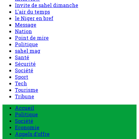
Invite de sahel dimanche
L'air du temps
le Niger en bref
Message
Nation
Point de mire
Politique
sahel mag
Santé
Sécurité
Société
Sport
Tech
Tourisme
Tribune
Menu
Accueil
principal
Politique
Société
Economie
Appels d’offre