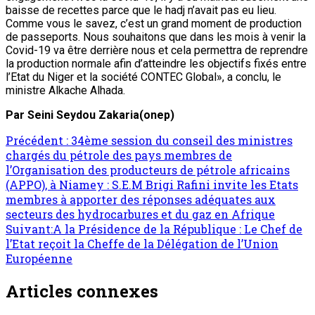
baisse de recettes parce que le hadj n’avait pas eu lieu.
Comme vous le savez, c’est un grand moment de production
de passeports. Nous souhaitons que dans les mois à venir la
Covid-19 va être derrière nous et cela permettra de reprendre
la production normale afin d’atteindre les objectifs fixés entre
l’Etat du Niger et la société CONTEC Global», a conclu, le
ministre Alkache Alhada.
Par Seini Seydou Zakaria(onep)
Navigation
Précédent :
34ème session du conseil des ministres
chargés du pétrole des pays membres de
d’article
l’Organisation des producteurs de pétrole africains
(APPO), à Niamey : S.E.M Brigi Rafini invite les Etats
membres à apporter des réponses adéquates aux
secteurs des hydrocarbures et du gaz en Afrique
Suivant:
A la Présidence de la République : Le Chef de
l’Etat reçoit la Cheffe de la Délégation de l’Union
Européenne
Articles connexes