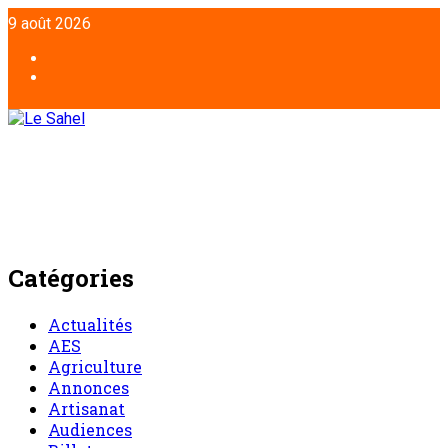
Aller
9 août 2026
au
contenu
Facebook
Twitter
Catégories
Actualités
AES
Agriculture
Annonces
Artisanat
Audiences