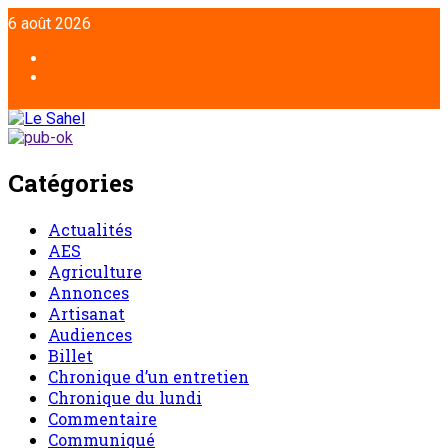
Aller
6 août 2026
au
contenu
Facebook
Twitter
Catégories
Actualités
AES
Agriculture
Annonces
Artisanat
Audiences
Billet
Chronique d’un entretien
Chronique du lundi
Commentaire
Communiqué