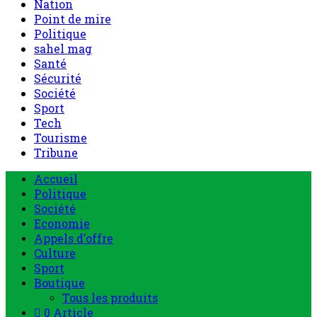
Nation
Point de mire
Politique
sahel mag
Santé
Sécurité
Société
Sport
Tech
Tourisme
Tribune
Menu
Accueil
principal
Politique
Société
Economie
Appels d’offre
Culture
Sport
Boutique
Tous les produits
0 Article