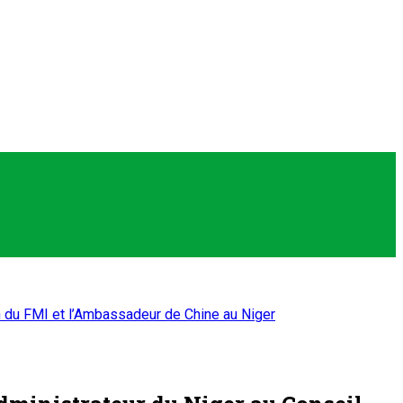
on du FMI et l’Ambassadeur de Chine au Niger
dministrateur du Niger au Conseil