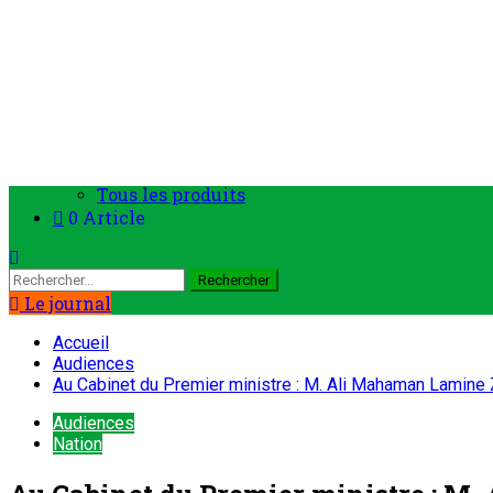
Politique
Société
Economie
Appels d’offre
Culture
Sport
Boutique
Tous les produits
0 Article
Le journal
Accueil
Audiences
Au Cabinet du Premier ministre : M. Ali Mahaman Lamine Z
Audiences
Nation
Au Cabinet du Premier ministre : M.