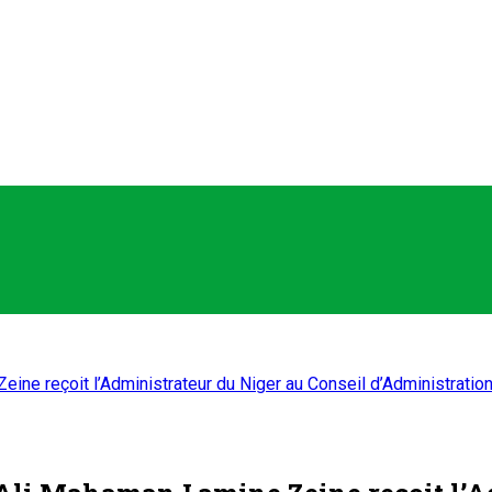
eine reçoit l’Administrateur du Niger au Conseil d’Administrati
 Ali Mahaman Lamine Zeine reçoit l’A