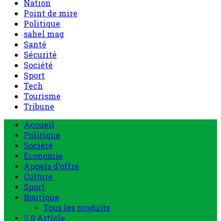
Nation
Point de mire
Politique
sahel mag
Santé
Sécurité
Société
Sport
Tech
Tourisme
Tribune
Accueil
Politique
Société
Economie
Appels d’offre
Culture
Sport
Boutique
Tous les produits
0 Article