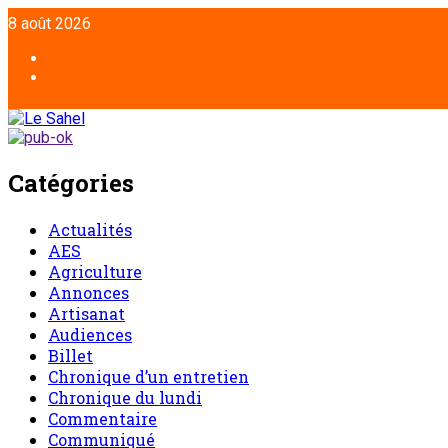
Aller
8 août 2026
au
contenu
Facebook
Twitter
Catégories
Actualités
AES
Agriculture
Annonces
Artisanat
Audiences
Billet
Chronique d’un entretien
Chronique du lundi
Commentaire
Communiqué