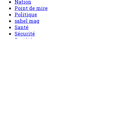
Nation
Point de mire
Politique
sahel mag
Santé
Sécurité
Société
Sport
Tech
Tourisme
Tribune
Menu
Accueil
principal
Politique
Société
Economie
Appels d’offre
Culture
Sport
Boutique
Tous les produits
0 Article