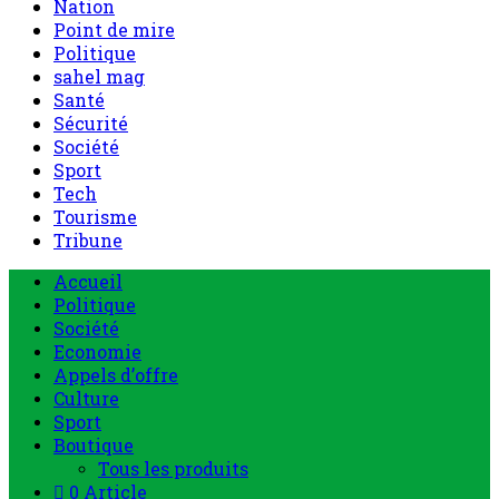
Nation
Point de mire
Politique
sahel mag
Santé
Sécurité
Société
Sport
Tech
Tourisme
Tribune
Accueil
Politique
Société
Economie
Appels d’offre
Culture
Sport
Boutique
Tous les produits
0 Article