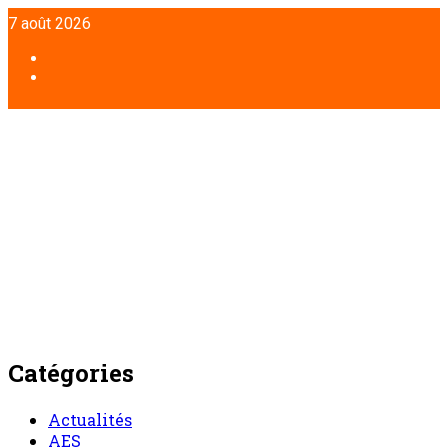
Aller
7 août 2026
au
contenu
Facebook
Twitter
Catégories
Actualités
AES