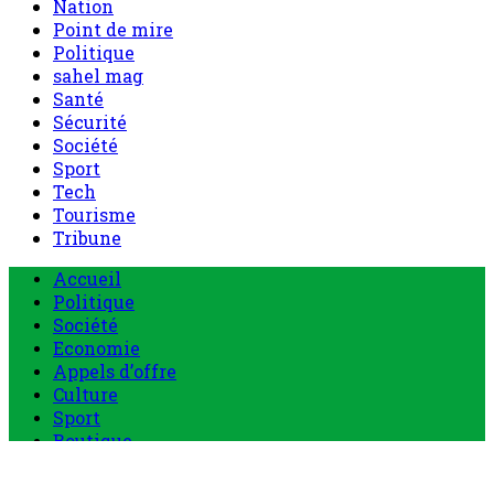
Nation
Point de mire
Politique
sahel mag
Santé
Sécurité
Société
Sport
Tech
Tourisme
Tribune
Menu
Accueil
principal
Politique
Société
Economie
Appels d’offre
Culture
Sport
Boutique
Tous les produits
0 Article