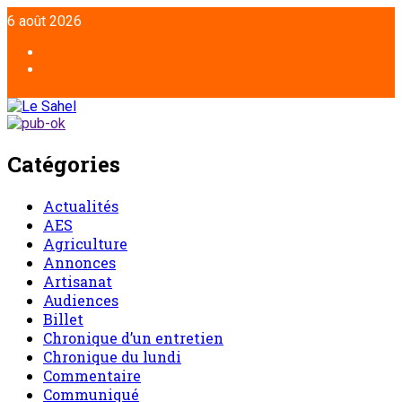
Aller
6 août 2026
au
contenu
Facebook
Twitter
Catégories
Actualités
AES
Agriculture
Annonces
Artisanat
Audiences
Billet
Chronique d’un entretien
Chronique du lundi
Commentaire
Communiqué