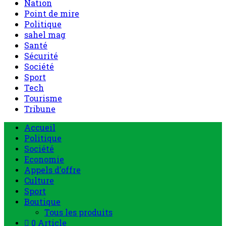
Nation
Point de mire
Politique
sahel mag
Santé
Sécurité
Société
Sport
Tech
Tourisme
Tribune
Accueil
Politique
Société
Economie
Appels d’offre
Culture
Sport
Boutique
Tous les produits
0 Article