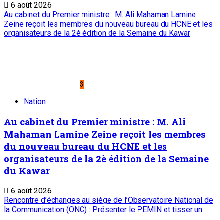
adresse un message de condoléances et de
compassion au Président algérien
ABDELMADJID TEBBOUNE
6 août 2026
A PROPOS DE L'ONEP
ONEP : OFFICE NATIONAL D’EDITION ET DE PRESSE
Etablissement Public à Caractère Industriel et Commercial
créé par Ordonnance N°89-26 du 8 décembre 1989
Place du Petit Marché | BP: 13 182 Niamey (R.
Niger)
20 73 34 86/87
onep@intnet.ne