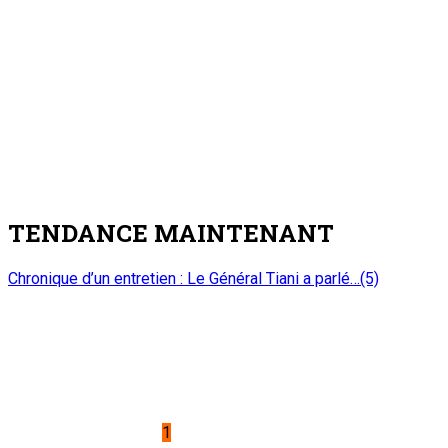
6 août 2026
Au cabinet du Premier ministre : M. Ali Mahaman Lamine
Zeine reçoit les membres du nouveau bureau du HCNE et les
organisateurs de la 2è édition de la Semaine du Kawar
3
Nation
Au cabinet du Premier ministre : M. Ali
Mahaman Lamine Zeine reçoit les membres
du nouveau bureau du HCNE et les
organisateurs de la 2è édition de la Semaine
du Kawar
6 août 2026
Rencontre d’échanges au siège de l’Observatoire National de
la Communication (ONC) : Présenter le PEMIN et tisser un