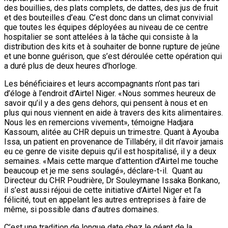
des bouillies, des plats complets, de dattes, des jus de fruit
et des bouteilles d’eau. C’est donc dans un climat convivial
que toutes les équipes déployées au niveau de ce centre
hospitalier se sont attelées à la tâche qui consiste à la
distribution des kits et à souhaiter de bonne rupture de jeûne
et une bonne guérison, que s’est déroulée cette opération qui
a duré plus de deux heures d’horloge.
Les bénéficiaires et leurs accompagnants n’ont pas tari
d’éloge à l’endroit d’Airtel Niger. «Nous sommes heureux de
savoir qu’il y a des gens dehors, qui pensent à nous et en
plus qui nous viennent en aide à travers des kits alimentaires.
Nous les en remercions vivement», témoigne Hadjara
Kassoum, alitée au CHR depuis un trimestre. Quant à Ayouba
Issa, un patient en provenance de Tillabéry, il dit n’avoir jamais
eu ce genre de visite depuis qu’il est hospitalisé, il y a deux
semaines. «Mais cette marque d’attention d’Airtel me touche
beaucoup et je me sens soulagé», déclare-t-il. Quant au
Directeur du CHR Poudrière, Dr Souleymane Issaka Bonkano,
il s’est aussi réjoui de cette initiative d’Airtel Niger et l’a
félicité, tout en appelant les autres entreprises à faire de
même, si possible dans d’autres domaines.
C’est une tradition de longue date chez le géant de la