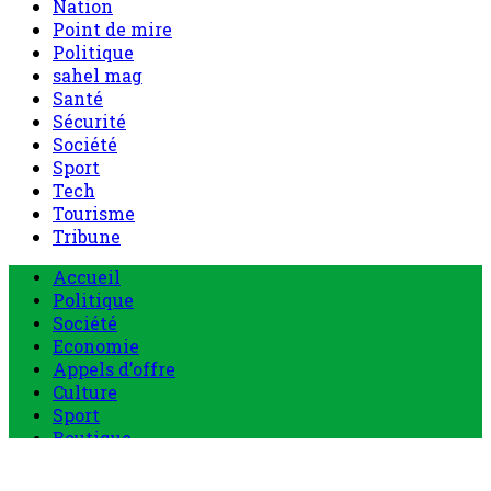
Nation
Point de mire
Politique
sahel mag
Santé
Sécurité
Société
Sport
Tech
Tourisme
Tribune
Accueil
Politique
Société
Economie
Appels d’offre
Culture
Sport
Boutique
Tous les produits
0 Article