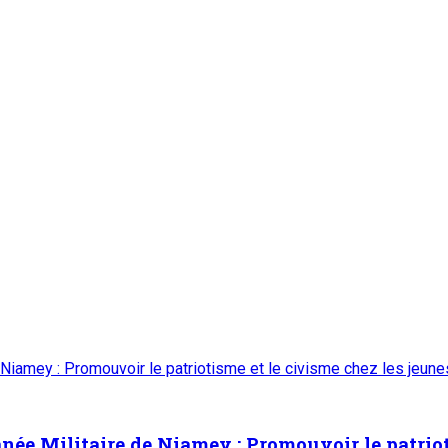
 Niamey : Promouvoir le patriotisme et le civisme chez les jeun
ée Militaire de Niamey : Promouvoir le patrioti