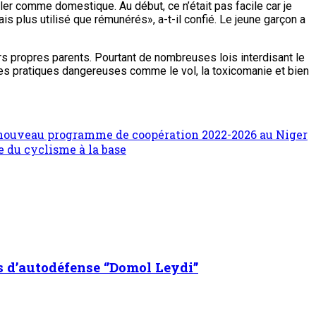
iller comme domestique. Au début, ce n’était pas facile car je
is plus utilisé que rémunérés», a-t-il confié. Le jeune garçon a
rs propres parents. Pourtant de nombreuses lois interdisant le
des pratiques dangereuses comme le vol, la toxicomanie et bien
on nouveau programme de coopération 2022-2026 au Niger
e du cyclisme à la base
s d’autodéfense ‘’Domol Leydi’’