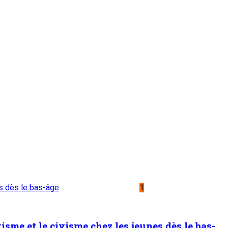
es dès le bas-âge
1
sme et le civisme chez les jeunes dès le bas-