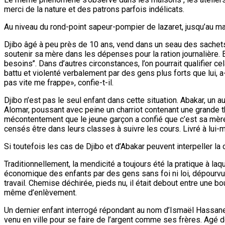
merci de la nature et des patrons parfois indélicats.
Au niveau du rond-point sapeur-pompier de lazaret, jusqu’au m
Djibo âgé à peu près de 10 ans, vend dans un seau des sachets d
soutenir sa mère dans les dépenses pour la ration journalière. 
besoins’’. Dans d’autres circonstances, l’on pourrait qualifier
battu et violenté verbalement par des gens plus forts que lui, a
pas vite me frappe», confie-t-il.
Djibo n’est pas le seul enfant dans cette situation. Abakar, un a
Alomar, poussant avec peine un charriot contenant une grande 
mécontentement que le jeune garçon a confié que c’est sa mère qu
censés être dans leurs classes à suivre les cours. Livré à lui-
Si toutefois les cas de Djibo et d’Abakar peuvent interpeller l
Traditionnellement, la mendicité a toujours été la pratique à l
économique des enfants par des gens sans foi ni loi, dépourvus 
travail. Chemise déchirée, pieds nu, il était debout entre une 
même d’enlèvement.
Un dernier enfant interrogé répondant au nom d’Ismaël Hassane 
venu en ville pour se faire de l’argent comme ses frères. Agé de 