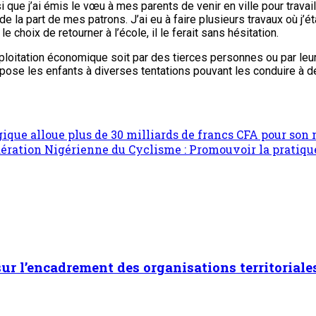
si que j’ai émis le vœu à mes parents de venir en ville pour trava
a part de mes patrons. J’ai eu à faire plusieurs travaux où j’éta
 le choix de retourner à l’école, il le ferait sans hésitation.
ploitation économique soit par des tierces personnes ou par leu
xpose les enfants à diverses tentations pouvant les conduire à 
gique alloue plus de 30 milliards de francs CFA pour s
dération Nigérienne du Cyclisme : Promouvoir la pratiqu
 sur l’encadrement des organisations territoriale