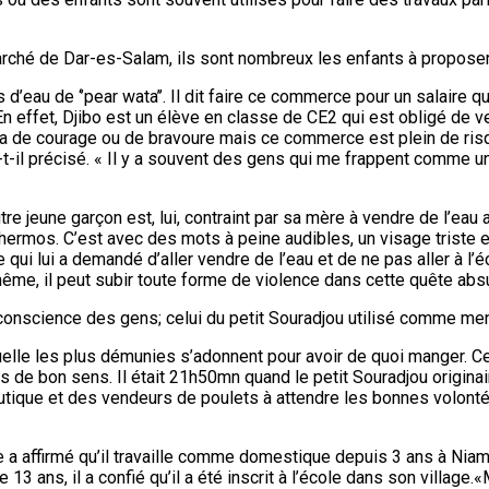
arché de Dar-es-Salam, ils sont nombreux les enfants à propose
’eau de ‘’pear wata’’. Il dit faire ce commerce pour un salaire q
En effet, Djibo est un élève en classe de CE2 qui est obligé de 
 cela de courage ou de bravoure mais ce commerce est plein de ri
-t-il précisé. « Il y a souvent des gens qui me frappent comme un
utre jeune garçon est, lui, contraint par sa mère à vendre de l’eau
thermos. C’est avec des mots à peine audibles, un visage triste
i lui a demandé d’aller vendre de l’eau et de ne pas aller à l’éco
même, il peut subir toute forme de violence dans cette quête abs
a conscience des gens; celui du petit Souradjou utilisé comme men
aquelle les plus démunies s’adonnent pour avoir de quoi manger. C
de bon sens. Il était 21h50mn quand le petit Souradjou originaire
boutique et des vendeurs de poulets à attendre les bonnes volonté
a affirmé qu’il travaille comme domestique depuis 3 ans à Niamey
13 ans, il a confié qu’il a été inscrit à l’école dans son village.