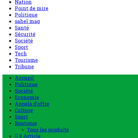
Nation
Point de mire
Politique
sahel mag
Santé
Sécurité
Société
Sport
Tech
Tourisme
Tribune
Accueil
Politique
Société
Economie
Appels d’offre
Culture
Sport
Boutique
Tous les produits
0 Article