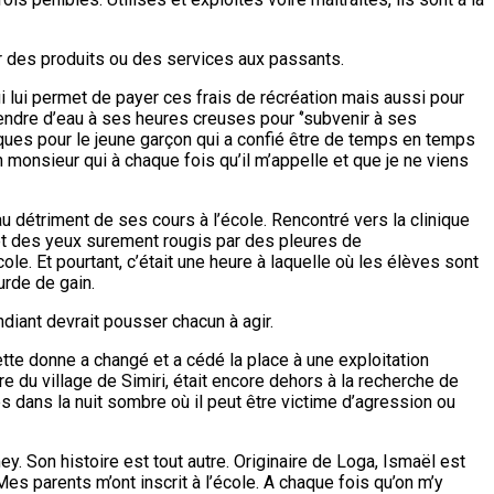
r des produits ou des services aux passants.
ui lui permet de payer ces frais de récréation mais aussi pour
vendre d’eau à ses heures creuses pour ‘’subvenir à ses
sques pour le jeune garçon qui a confié être de temps en temps
 monsieur qui à chaque fois qu’il m’appelle et que je ne viens
 au détriment de ses cours à l’école. Rencontré vers la clinique
 et des yeux surement rougis par des pleures de
le. Et pourtant, c’était une heure à laquelle où les élèves sont
urde de gain.
diant devrait pousser chacun à agir.
ette donne a changé et a cédé la place à une exploitation
 du village de Simiri, était encore dehors à la recherche de
s dans la nuit sombre où il peut être victime d’agression ou
. Son histoire est tout autre. Originaire de Loga, Ismaël est
«Mes parents m’ont inscrit à l’école. A chaque fois qu’on m’y