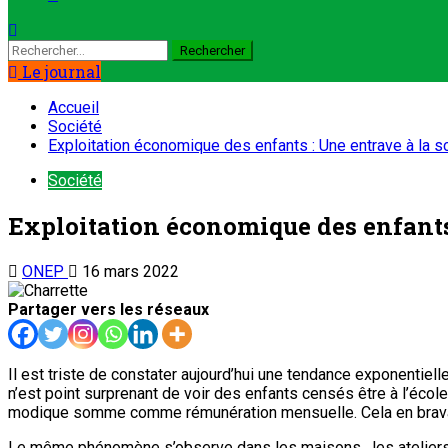
Le journal
Accueil
Société
Exploitation économique des enfants : Une entrave à la s
Société
Exploitation économique des enfants 
ONEP
16 mars 2022
Partager vers les réseaux
Il est triste de constater aujourd’hui une tendance exponentielle 
n’est point surprenant de voir des enfants censés être à l’éco
modique somme comme rémunération mensuelle. Cela en bravant fr
Le même phénomène s’observe dans les maisons , les ateliers où 