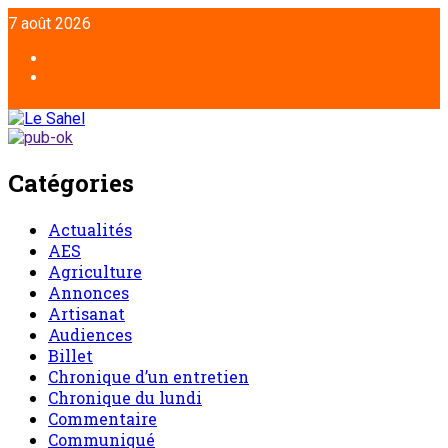
Aller
7 août 2026
au
contenu
Facebook
Twitter
Catégories
Actualités
AES
Agriculture
Annonces
Artisanat
Audiences
Billet
Chronique d’un entretien
Chronique du lundi
Commentaire
Communiqué