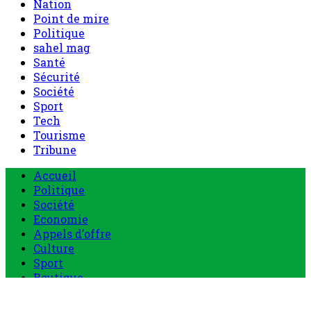
Nation
Point de mire
Politique
sahel mag
Santé
Sécurité
Société
Sport
Tech
Tourisme
Tribune
Menu
Accueil
principal
Politique
Société
Economie
Appels d’offre
Culture
Sport
Boutique
Tous les produits
0 Article