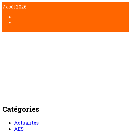
Aller
7 août 2026
au
contenu
Facebook
Twitter
Catégories
Actualités
AES