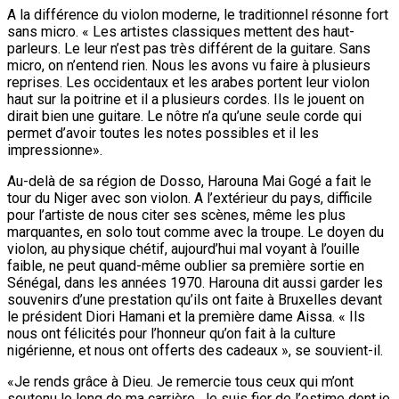
A la différence du violon moderne, le traditionnel résonne fort
sans micro. « Les artistes classiques mettent des haut-
parleurs. Le leur n’est pas très différent de la guitare. Sans
micro, on n’entend rien. Nous les avons vu faire à plusieurs
reprises. Les occidentaux et les arabes portent leur violon
haut sur la poitrine et il a plusieurs cordes. Ils le jouent on
dirait bien une guitare. Le nôtre n’a qu’une seule corde qui
permet d’avoir toutes les notes possibles et il les
impressionne».
Au-delà de sa région de Dosso, Harouna Mai Gogé a fait le
tour du Niger avec son violon. A l’extérieur du pays, difficile
pour l’artiste de nous citer ses scènes, même les plus
marquantes, en solo tout comme avec la troupe. Le doyen du
violon, au physique chétif, aujourd’hui mal voyant à l’ouille
faible, ne peut quand-même oublier sa première sortie en
Sénégal, dans les années 1970. Harouna dit aussi garder les
souvenirs d’une prestation qu’ils ont faite à Bruxelles devant
le président Diori Hamani et la première dame Aissa. « Ils
nous ont félicités pour l’honneur qu’on fait à la culture
nigérienne, et nous ont offerts des cadeaux », se souvient-il.
«Je rends grâce à Dieu. Je remercie tous ceux qui m’ont
soutenu le long de ma carrière. Je suis fier de l’estime dont je