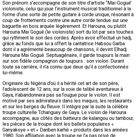
Son prénom s’accompagne de son titre d’artiste “Mai-Gogué’
violoniste, celui qui joue l’instrument musical traditionnel à la
forme d’une sorte de petite guitare à corde unique, résonant à
coup de frottements contre une autre corde tendue sur une
baguette en bois arquée légèrement. Et Harouna, ou plutôt
Harouna Mai Gogué (le violoniste) sort du lot par ses touches
qui rythment le son des cordes. Après avoir effectué un hadj,
grâce au fonds que lui a offert la cantatrice Habsou Garba
dont il a agrémenté beaucoup de chansons, il devint Elhadj
Harouna Mai Gogué. Septuagénaire, il garde toujours la main
sur son fidèle compagnon de toujours : son violon. Durant
toute sa carrière, il n’a connu que deux qu’il a confectionnés
lui-même.
Originaire du Nigéria d’où il a hérité cet art de son père,
l’adolescent de 12 ans, sur la voie de talibé aventureux à
Gaya, n’abandonnera pas sa fougue pour le violon. Il est
motivé par ses admirateurs dans les maquis, les restaurants
et sur les berges du fleuve. Il intègre par la suite la célèbre
troupe culturelle Tchanguey de Gaya. Le violon de Harouna
accompagne, aux côtés des batteurs de kalangou ou tambour,
les pièces de la troupe dont les ballets populaires «
Ganyakoye » et « Danben karhé » produits dans les années
1980. Son affiliation avec la troupe ne l’a pas privé de