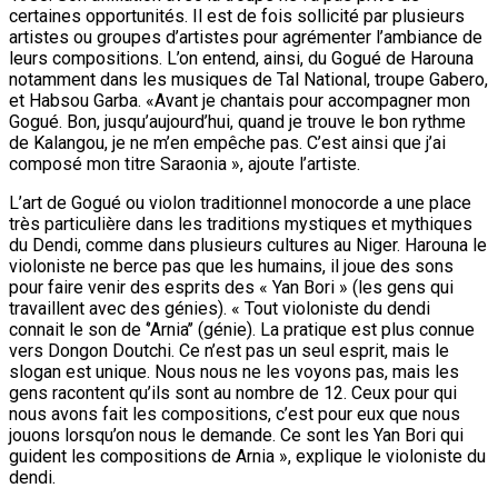
certaines opportunités. Il est de fois sollicité par plusieurs
artistes ou groupes d’artistes pour agrémenter l’ambiance de
leurs compositions. L’on entend, ainsi, du Gogué de Harouna
notamment dans les musiques de Tal National, troupe Gabero,
et Habsou Garba. «Avant je chantais pour accompagner mon
Gogué. Bon, jusqu’aujourd’hui, quand je trouve le bon rythme
de Kalangou, je ne m’en empêche pas. C’est ainsi que j’ai
composé mon titre Saraonia », ajoute l’artiste.
L’art de Gogué ou violon traditionnel monocorde a une place
très particulière dans les traditions mystiques et mythiques
du Dendi, comme dans plusieurs cultures au Niger. Harouna le
violoniste ne berce pas que les humains, il joue des sons
pour faire venir des esprits des « Yan Bori » (les gens qui
travaillent avec des génies). « Tout violoniste du dendi
connait le son de ‘’Arnia’’ (génie). La pratique est plus connue
vers Dongon Doutchi. Ce n’est pas un seul esprit, mais le
slogan est unique. Nous nous ne les voyons pas, mais les
gens racontent qu’ils sont au nombre de 12. Ceux pour qui
nous avons fait les compositions, c’est pour eux que nous
jouons lorsqu’on nous le demande. Ce sont les Yan Bori qui
guident les compositions de Arnia », explique le violoniste du
dendi.