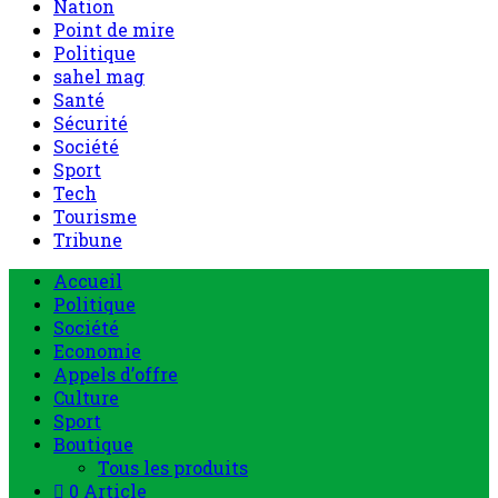
Nation
Point de mire
Politique
sahel mag
Santé
Sécurité
Société
Sport
Tech
Tourisme
Tribune
Accueil
Politique
Société
Economie
Appels d’offre
Culture
Sport
Boutique
Tous les produits
0 Article