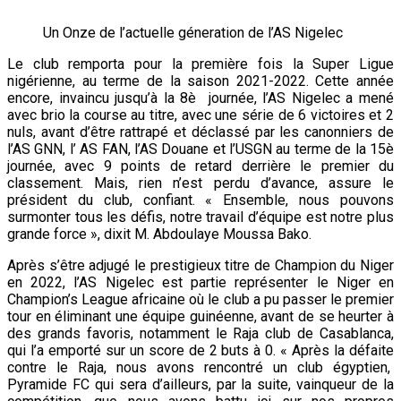
Un Onze de l’actuelle géneration de l’AS Nigelec
Le club remporta pour la première fois la Super Ligue
nigérienne, au terme de la saison 2021-2022. Cette année
encore, invaincu jusqu’à la 8è journée, l’AS Nigelec a mené
avec brio la course au titre, avec une série de 6 victoires et 2
nuls, avant d’être rattrapé et déclassé par les canonniers de
l’AS GNN, l’ AS FAN, l’AS Douane et l’USGN au terme de la 15è
journée, avec 9 points de retard derrière le premier du
classement. Mais, rien n’est perdu d’avance, assure le
président du club, confiant. « Ensemble, nous pouvons
surmonter tous les défis, notre travail d’équipe est notre plus
grande force », dixit M. Abdoulaye Moussa Bako.
Après s’être adjugé le prestigieux titre de Champion du Niger
en 2022, l’AS Nigelec est partie représenter le Niger en
Champion’s League africaine où le club a pu passer le premier
tour en éliminant une équipe guinéenne, avant de se heurter à
des grands favoris, notamment le Raja club de Casablanca,
qui l’a emporté sur un score de 2 buts à 0. « Après la défaite
contre le Raja, nous avons rencontré un club égyptien,
Pyramide FC qui sera d’ailleurs, par la suite, vainqueur de la