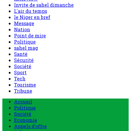
Invite de sahel dimanche
L'air du temps
le Niger en bref
Message
Nation
Point de mire
Politique
sahel mag
Santé
Sécurité
Société
Sport
Tech
Tourisme
Tribune
Menu
Accueil
principal
Politique
Société
Economie
Appels d’offre