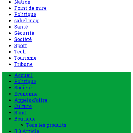
Nation
Point de mire
Politique
sahel mag
Santé
Sécurité
Société
Sport
Tech
Tourisme
Tribune
Accueil
Politique
Société
Economie
Appels d’offre
Culture
Sport
Boutique
Tous les produits
0 Article