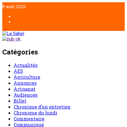
Aller
8 août 2026
au
contenu
Facebook
Twitter
Catégories
Actualités
AES
Agriculture
Annonces
Artisanat
Audiences
Billet
Chronique d’un entretien
Chronique du lundi
Commentaire
Communiqué