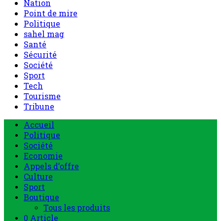
Nation
Point de mire
Politique
sahel mag
Santé
Sécurité
Société
Sport
Tech
Tourisme
Tribune
Menu
Accueil
principal
Politique
Société
Economie
Appels d’offre
Culture
Sport
Boutique
Tous les produits
0 Article