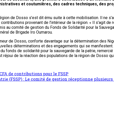
nistratives et coutumières, des cadres techniques, des pr
gion de Dosso s’est dit ému suite à cette mobilisation. Il ne s’ag
 contributions provenant de l’intérieur de la région. « Il s’agit d
emis au comité de gestion du Fonds de Solidarité pour la Sauvegar
Général de Brigade Iro Oumarou.
eur de Dosso, conforte davantage sur la détermination des Nigérie
 nouvelles déterminations et des engagements qui se manifestent
du fonds de solidarité pour la sauvegarde de la patrie, remercié
st réjoui de la réaction des populations de la région de Dosso q
FCFA de contributions pour le FSSP
trie (FSSP) : Le comité de gestion réceptionne plusieurs