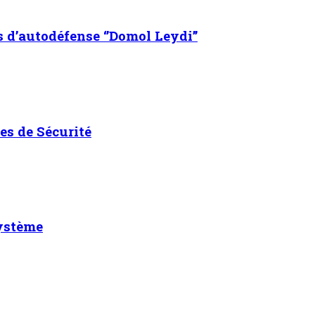
s d’autodéfense ‘’Domol Leydi’’
es de Sécurité
système