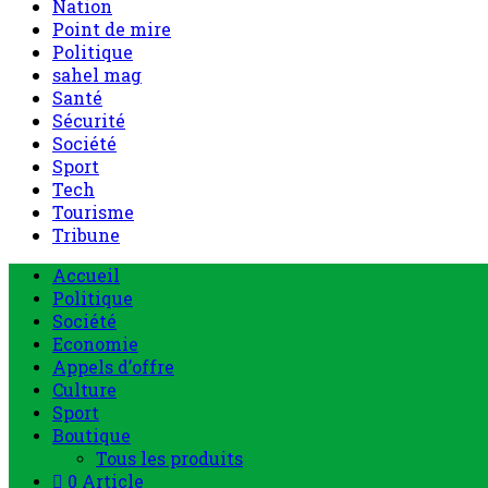
Nation
Point de mire
Politique
sahel mag
Santé
Sécurité
Société
Sport
Tech
Tourisme
Tribune
Accueil
Politique
Société
Economie
Appels d’offre
Culture
Sport
Boutique
Tous les produits
0 Article