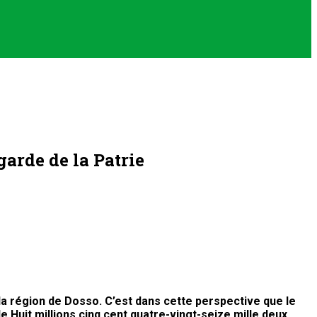
arde de la Patrie
la région de Dosso. C’est dans cette perspective que le
Huit millions cinq cent quatre-vingt-seize mille deux