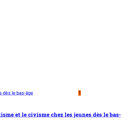
ntifique
 de fer à béton et de ciment de Badaguichiri et de Malbaza
oulaye Seydou inspecte les usines de fer à