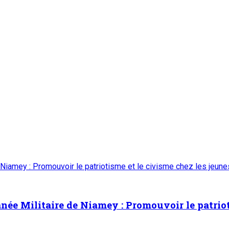
de construction du collège scientifique
3
isite le chantier de construction du collège scie
ns la région de Tahoua : M. Abdoulaye Seydou inspecte les usines
e l’Industrie dans la région de Tahoua : M. Abd
aza