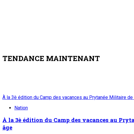
7 août 2026
Zinder : La ministre de l’Éducation nationale visite le chantier 
Nation
Zinder : La ministre de l’Éducation nationale v
7 août 2026
Visite de travail du ministre du Commerce et de l’Industrie da
4
Nation
Visite de travail du ministre du Commerce et d
béton et de ciment de Badaguichiri et de Malb