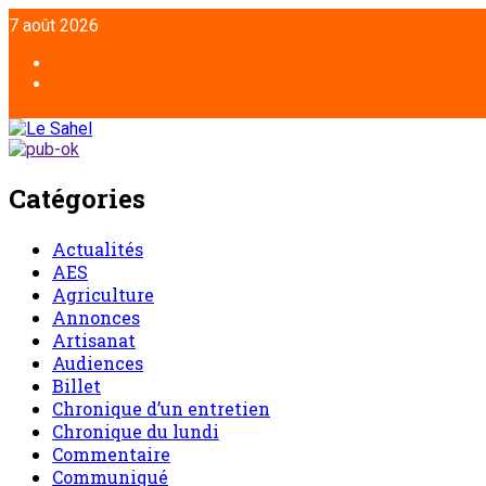
Aller
7 août 2026
au
contenu
Facebook
Twitter
Catégories
Actualités
AES
Agriculture
Annonces
Artisanat
Audiences
Billet
Chronique d’un entretien
Chronique du lundi
Commentaire
Communiqué