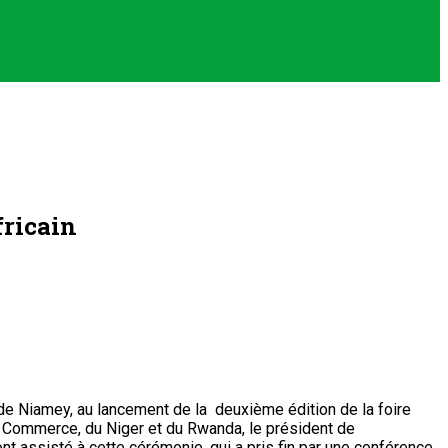
fricain
 de Niamey, au lancement de la deuxième édition de la foire
u Commerce, du Niger et du Rwanda, le président de
nt assisté à cette cérémonie, qui a pris fin par une conférence