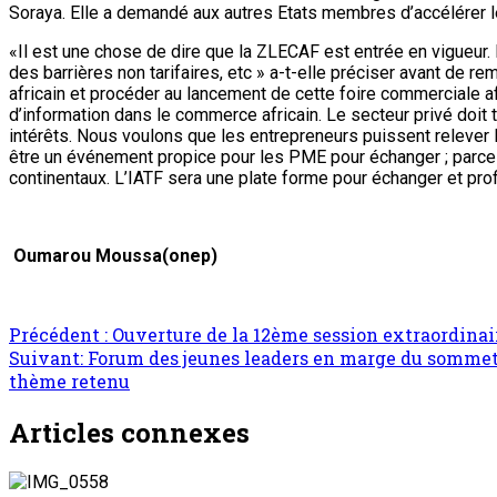
Soraya. Elle a demandé aux autres Etats membres d’accélérer le
«Il est une chose de dire que la ZLECAF est entrée en vigueur. N
des barrières non tarifaires, etc » a-t-elle préciser avant de re
africain et procéder au lancement de cette foire commerciale af
d’information dans le commerce africain. Le secteur privé doit ti
intérêts. Nous voulons que les entrepreneurs puissent relever l
être un événement propice pour les PME pour échanger ; parce 
continentaux. L’IATF sera une plate forme pour échanger et pr
Oumarou Moussa(onep)
Navigation
Précédent :
Ouverture de la 12ème session extraordinair
Suivant:
Forum des jeunes leaders en marge du sommet de
d’article
thème retenu
Articles connexes