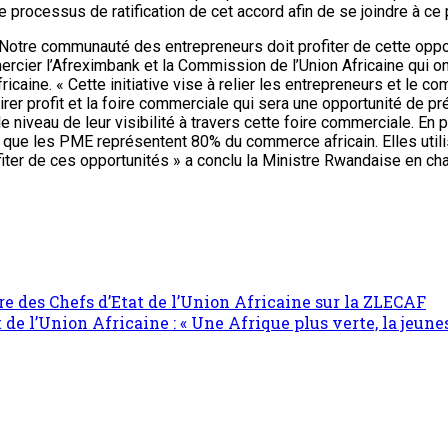
 processus de ratification de cet accord afin de se joindre à ce
otre communauté des entrepreneurs doit profiter de cette opportun
mercier l’Afreximbank et la Commission de l’Union Africaine qui on
ricaine. « Cette initiative vise à relier les entrepreneurs et le 
rer profit et la foire commerciale qui sera une opportunité de prés
e niveau de leur visibilité à travers cette foire commerciale. En
que les PME représentent 80% du commerce africain. Elles utili
ofiter de ces opportunités » a conclu la Ministre Rwandaise en 
e des Chefs d’Etat de l’Union Africaine sur la ZLECAF
 l’Union Africaine : « Une Afrique plus verte, la jeunes