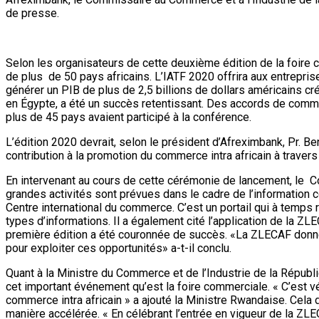
de presse.
Selon les organisateurs de cette deuxième édition de la foire c
de plus de 50 pays africains. L’IATF 2020 offrira aux entrepri
générer un PIB de plus de 2,5 billions de dollars américains c
en Égypte, a été un succès retentissant. Des accords de comme
plus de 45 pays avaient participé à la conférence.
L’édition 2020 devrait, selon le président d’Afreximbank, Pr. B
contribution à la promotion du commerce intra africain à travers 
En intervenant au cours de cette cérémonie de lancement, le C
grandes activités sont prévues dans le cadre de l’information c
Centre international du commerce. C’est un portail qui à temps
types d’informations. Il a également cité l’application de la ZLEC
première édition a été couronnée de succès. «La ZLECAF donne 
pour exploiter ces opportunités» a-t-il conclu.
Quant à la Ministre du Commerce et de l’Industrie de la Républ
cet important événement qu’est la foire commerciale. « C’est v
commerce intra africain » a ajouté la Ministre Rwandaise. Cela
manière accélérée. « En célébrant l’entrée en vigueur de la Z