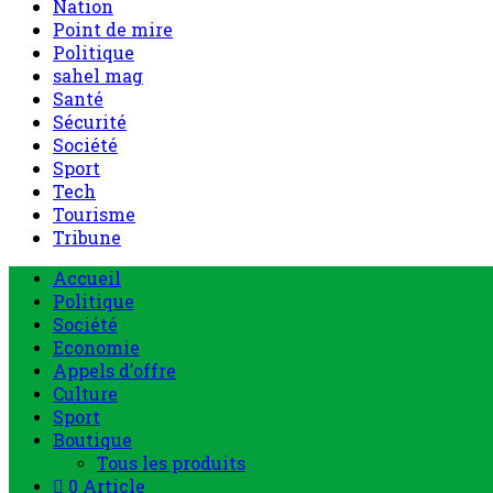
Nation
Point de mire
Politique
sahel mag
Santé
Sécurité
Société
Sport
Tech
Tourisme
Tribune
Menu
Accueil
principal
Politique
Société
Economie
Appels d’offre
Culture
Sport
Boutique
Tous les produits
0 Article