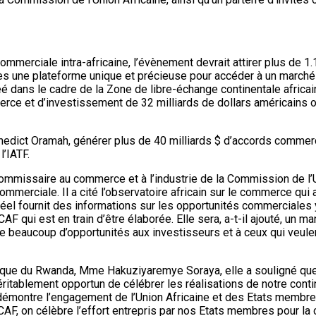
ommerciale intra-africaine, l’évènement devrait attirer plus de 
ses une plateforme unique et précieuse pour accéder à un marché a
réé dans le cadre de la Zone de libre-échange continentale afric
rce et d’investissement de 32 milliards de dollars américains 
enedict Oramah, générer plus de 40 milliards $ d’accords commerci
l’IATF.
ommissaire au commerce et à l’industrie de la Commission de l’Un
ommerciale. Il a cité l’observatoire africain sur le commerce qui
 réel fournit des informations sur les opportunités commerciales 
AF qui est en train d’être élaborée. Elle sera, a-t-il ajouté, un m
beaucoup d’opportunités aux investisseurs et à ceux qui veulen
ique du Rwanda, Mme Hakuziyaremye Soraya, elle a souligné que c’
éritablement opportun de célébrer les réalisations de notre con
 démontre l’engagement de l’Union Africaine et des Etats membre
LECAF, on célèbre l’effort entrepris par nos Etats membres pour