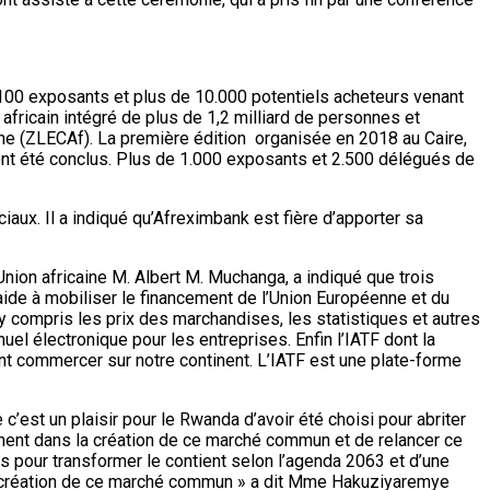
1.100 exposants et plus de 10.000 potentiels acheteurs venant
fricain intégré de plus de 1,2 milliard de personnes et
aine (ZLECAf). La première édition organisée en 2018 au Caire,
ont été conclus. Plus de 1.000 exposants et 2.500 délégués de
aux. Il a indiqué qu’Afreximbank est fière d’apporter sa
ion africaine M. Albert M. Muchanga, a indiqué que trois
 aide à mobiliser le financement de l’Union Européenne et du
y compris les prix des marchandises, les statistiques et autres
anuel électronique pour les entreprises. Enfin l’IATF dont la
t commercer sur notre continent. L’IATF est une plate-forme
est un plaisir pour le Rwanda d’avoir été choisi pour abriter
tinent dans la création de ce marché commun et de relancer ce
s pour transformer le contient selon l’agenda 2063 et d’une
 la création de ce marché commun » a dit Mme Hakuziyaremye