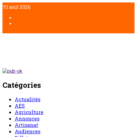
Aller
10 août 2026
au
contenu
Facebook
Twitter
Catégories
Actualités
AES
Agriculture
Annonces
Artisanat
Audiences
Billet
Chronique d’un entretien
Chronique du lundi
Commentaire
Communiqué