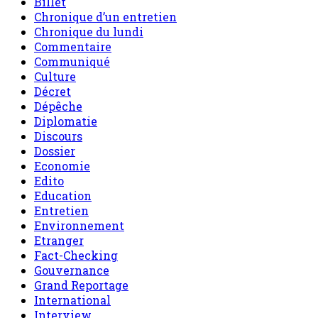
Culture
Décret
Dépêche
Diplomatie
Discours
Dossier
Economie
Edito
Education
Entretien
Environnement
Etranger
Fact-Checking
Gouvernance
Grand Reportage
International
Interview
Invite de sahel dimanche
L'air du temps
le Niger en bref
Message