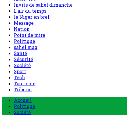
Nation
Point de mire
Politique
sahel mag
Santé
Sécurité
Société
Sport
Tech
Tourisme
Tribune
Menu
Accueil
principal
Politique
Société
Economie
Appels d’offre
Culture
Sport
Boutique
Tous les produits
0 Article