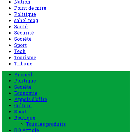
Nation
Point de mire
Politique
sahel mag
Santé
Sécurité
Société
Sport
Tech
Tourisme
Tribune
Accueil
Politique
Société
Economie
Appels d’offre
Culture
Sport
Boutique
Tous les produits
0 Article