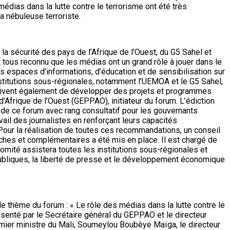
dias dans la lutte contre le terrorisme ont été très
a nébuleuse terroriste.
la sécurité des pays de l’Afrique de l’Ouest, du G5 Sahel et
nt tous reconnu que les médias ont un grand rôle à jouer dans le
s espaces d’informations, d’éducation et de sensibilisation sur
 institutions sous-régionales, notamment l’UEMOA et le G5 Sahel,
 doivent également de développer des projets et programmes
Afrique de l’Ouest (GEPPAO), initiateur du forum. L’édiction
s de ce forum avec rang consultatif pour les gouvernants
ail des journalistes en renforçant leurs capacités
x. Pour la réalisation de toutes ces recommandations, un conseil
ches et complémentaires a été mis en place. Il est chargé de
omité assistera toutes les institutions sous-régionales et
s publiques, la liberté de presse et le développement économique
.
e thème du forum : « Le rôle des médias dans la lutte contre le
résenté par le Secrétaire général du GEPPAO et le directeur
emier ministre du Mali, Soumeylou Boubèye Maïga, le directeur