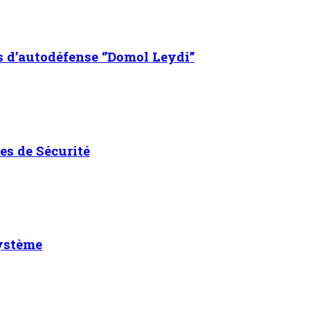
s d’autodéfense ‘’Domol Leydi’’
es de Sécurité
système