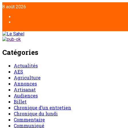
Aller
8 août 2026
au
contenu
Facebook
Twitter
Catégories
Actualités
AES
Agriculture
Annonces
Artisanat
Audiences
Billet
Chronique d’un entretien
Chronique du lundi
Commentaire
Communiqué