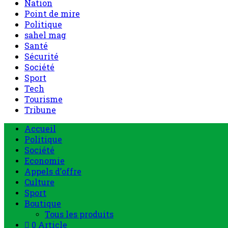
Nation
Point de mire
Politique
sahel mag
Santé
Sécurité
Société
Sport
Tech
Tourisme
Tribune
Menu
Accueil
principal
Politique
Société
Economie
Appels d’offre
Culture
Sport
Boutique
Tous les produits
0 Article