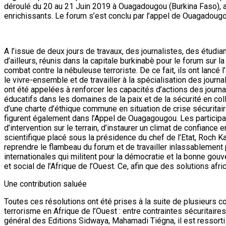
déroulé du 20 au 21 Juin 2019 à Ouagadougou (Burkina Faso), a 
enrichissants. Le forum s’est conclu par l’appel de Ouagadougo
A l’issue de deux jours de travaux, des journalistes, des étudi
d’ailleurs, réunis dans la capitale burkinabè pour le forum sur 
combat contre la nébuleuse terroriste. De ce fait, ils ont lan
le vivre-ensemble et de travailler à la spécialisation des journ
ont été appelées à renforcer les capacités d’actions des jour
éducatifs dans les domaines de la paix et de la sécurité en col
d’une charte d’éthique commune en situation de crise sécuritair
figurent également dans l’Appel de Ouagagougou. Les participant
d’intervention sur le terrain, d’instaurer un climat de confiance
scientifique placé sous la présidence du chef de l’Etat, Roch
reprendre le flambeau du forum et de travailler inlassablement
internationales qui militent pour la démocratie et la bonne gouv
et social de l’Afrique de l’Ouest. Ce, afin que des solutions af
Une contribution saluée
Toutes ces résolutions ont été prises à la suite de plusieurs 
terrorisme en Afrique de l’Ouest : entre contraintes sécuritaire
général des Editions Sidwaya, Mahamadi Tiégna, il est ressort