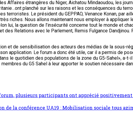
des Affaires étrangères du Niger, Aichatou Mindaoudou, les journ
uritanie…ont planché sur les raisons et les conséquences du ter
u des terroristes. Le président du GEPPAO, Venance Konan, par aille
té très riches. Nous allons maintenant nous employer à appliquer
elon lui, la question de l’insécurité concerne tout le monde et ch
t des Relations avec le Parlement, Remis Fulgance Dandjinou. Repr
cation et de sensibilisation des acteurs des médias de la sous-régi
son application. Le forum a donc été utile, car il a permis de po
ans le quotidien des populations de la zone du G5-Sahel», a-t-il 
embres du G5 Sahel à leur apporter le soutien nécessaire dans le
 forum, plusieurs participants ont apprécié positivement 
on de la conférence UA19 : Mobilisation sociale tous az