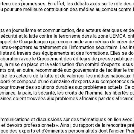
tenu ses promesses. En effet, les débats axés sur le rôle des mé
u pour une meilleure contribution des médias au combat contre l
ants en journalisme et communication, des acteurs étatiques et de 
la sécurité et la lutte contre le terrorisme dans la zone UEMOA, o
cé l’appel de Ouagadougou qui recommande aux médias de créer de
alistes-reporters au traitement de l’information sécuritaire. Les
nalistes à travers des équipements et des formations. Elles se
laboration avec le Groupement des éditeurs de presse publique d’
e, la mise en place et la valorisation d’un comité d’experts issu
s ont, en outre, recommandé aux gouvernants de faciliter le trav
 entre les acteurs de la lutte et de valoriser les médias nationau
 Kaboré et composé d’une quinzaine d’experts aux compétences ri
 pour trouver des solutions durables aux problèmes actuels. Ce c
ernance, la paix, la sécurité, les droits de l’homme, les liberté
ricaines soient trouvées aux problèmes africains par des africains
communications et discussions sur des thématiques en lien avec l
s et devoirs professionnels». Ainsi, du rapport de la rencontre p
i que des experts et d’éminentes personnalités dont l’ancien Pr