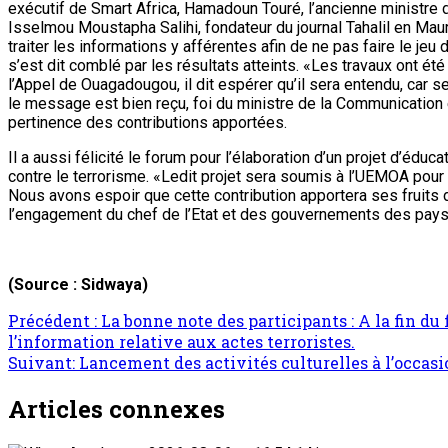
exécutif de Smart Africa, Hamadoun Touré, l’ancienne ministre 
Isselmou Moustapha Salihi, fondateur du journal Tahalil en Ma
traiter les informations y afférentes afin de ne pas faire le je
s’est dit comblé par les résultats atteints. «Les travaux ont é
l’Appel de Ouagadougou, il dit espérer qu’il sera entendu, car s
le message est bien reçu, foi du ministre de la Communication e
pertinence des contributions apportées.
Il a aussi félicité le forum pour l’élaboration d’un projet d’édu
contre le terrorisme. «Ledit projet sera soumis à l’UEMOA pour 
Nous avons espoir que cette contribution apportera ses fruits d
l’engagement du chef de l’Etat et des gouvernements des pays m
(Source : Sidwaya)
Navigation
Précédent :
La bonne note des participants : A la fin du
l’information relative aux actes terroristes.
d’article
Suivant:
Lancement des activités culturelles à l’occasi
Articles connexes