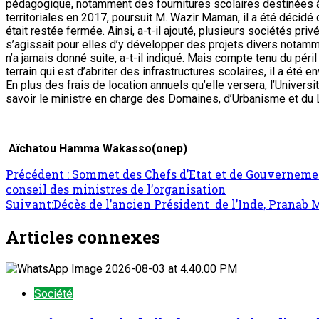
pédagogique, notamment des fournitures scolaires destinées à
territoriales en 2017, poursuit M. Wazir Maman, il a été décidé
était restée fermée. Ainsi, a-t-il ajouté, plusieurs sociétés pri
s’agissait pour elles d’y développer des projets divers notammen
n’a jamais donné suite, a-t-il indiqué. Mais compte tenu du péri
terrain qui est d’abriter des infrastructures scolaires, il a ét
En plus des frais de location annuels qu’elle versera, l’Univer
savoir le ministre en charge des Domaines, d’Urbanisme et d
Aïchatou Hamma Wakasso(onep)
Précédent :
Sommet des Chefs d’Etat et de Gouvernement
conseil des ministres de l’organisation
Suivant:
Décès de l’ancien Président de l’Inde, Pranab 
Articles connexes
Société