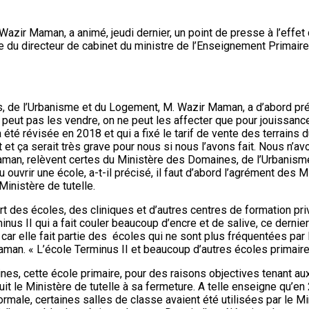
zir Maman, a animé, jeudi dernier, un point de presse à l’effet d
ence du directeur de cabinet du ministre de l’Enseignement Primai
, de l’Urbanisme et du Logement, M. Wazir Maman, a d’abord préc
ne peut pas les vendre, on ne peut les affecter que pour jouissanc
té révisée en 2018 et qui a fixé le tarif de vente des terrains du d
t ça serait très grave pour nous si nous l’avons fait. Nous n’avon
 Maman, relèvent certes du Ministère des Domaines, de l’Urbanism
 ouvrir une école, a-t-il précisé, il faut d’abord l’agrément de
inistère de tutelle.
t des écoles, des cliniques et d’autres centres de formation privé
minus II qui a fait couler beaucoup d’encre et de salive, ce dernie
car elle fait partie des écoles qui ne sont plus fréquentées par 
an. « L’école Terminus II et beaucoup d’autres écoles primaires 
s, cette école primaire, pour des raisons objectives tenant aux
it le Ministère de tutelle à sa fermeture. A telle enseigne qu’en
male, certaines salles de classe avaient été utilisées par le M