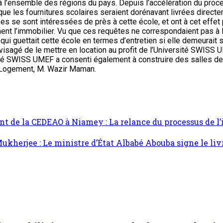
 l’ensemble des régions du pays. Depuis l’accélération du proc
 que les fournitures scolaires seraient dorénavant livrées direct
vées se sont intéressées de près à cette école, et ont à cet effet
t l’immobilier. Vu que ces requêtes ne correspondaient pas à la v
l qui guettait cette école en termes d’entretien si elle demeurait
é envisagé de le mettre en location au profit de l’Université SWIS
sité SWISS UMEF a consenti également à construire des salles de c
u Logement, M. Wazir Maman.
 de la CEDEAO à Niamey : La relance du processus de l’i
Mukherjee : Le ministre d’État Albabé Abouba signe le li