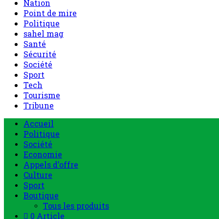
Nation
Point de mire
Politique
sahel mag
Santé
Sécurité
Société
Sport
Tech
Tourisme
Tribune
Accueil
Politique
Société
Economie
Appels d’offre
Culture
Sport
Boutique
Tous les produits
0 Article