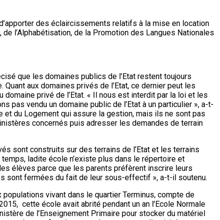
’apporter des éclaircissements relatifs à la mise en location
re, de l’Alphabétisation, de la Promotion des Langues Nationales
isé que les domaines publics de l’Etat restent toujours
e. Quant aux domaines privés de l’Etat, ce dernier peut les
omaine privé de l’Etat. « Il nous est interdit par la loi et les
s pas vendu un domaine public de l’Etat à un particulier », a-t-
e et du Logement qui assure la gestion, mais ils ne sont pas
s Ministères concernés puis adresser les demandes de terrain
s sont construits sur des terrains de l’Etat et les terrains
r temps, ladite école n’existe plus dans le répertoire et
les élèves parce que les parents préfèrent inscrire leurs
sont fermées du fait de leur sous-effectif », a-t-il soutenu.
 populations vivant dans le quartier Terminus, compte de
 2015, cette école avait abrité pendant un an l’Ecole Normale
inistère de l’Enseignement Primaire pour stocker du matériel